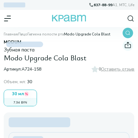
637-88-99
A1, МТС, Life
Главная
Лицо
Гигиена полости рта
Modo Upgrade Cola Blast
MODUM
Зубная паста
Modo Upgrade Cola Blast
Артикул:
A724-158
0
Оставить отзыв
Объем, мл
:
30
30 мл
7,94 BYN