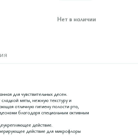
Нет в наличии
ия
анная для чувствительных десен.
 сладкой мяты, нежную текстуру и
ающая отличную гигиену полости рта,
 деснами благодаря специальным активным
щеукрепляющее действие.
енерирующее действие для микрофлоры