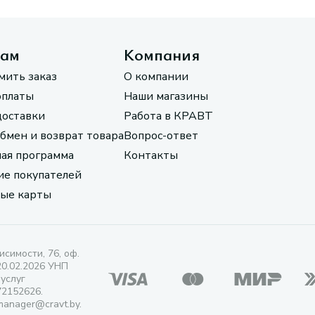
там
Компания
мить заказ
О компании
оплаты
Наши магазины
доставки
Работа в КРАВТ
обмен и возврат товара
Вопрос-ответ
ая программа
Контакты
е покупателей
ые карты
исимости, 76, оф.
20.02.2026 УНП
 услуг
72152626.
manager@cravt.by.