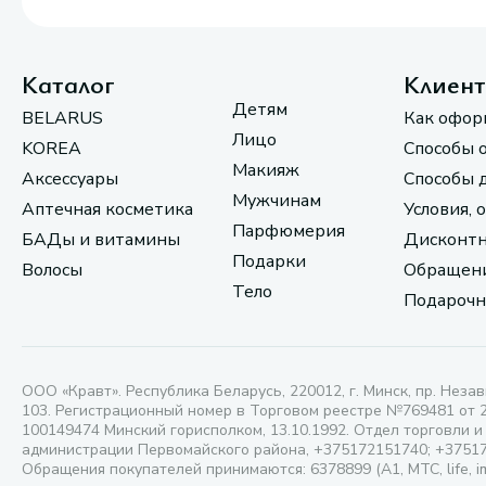
Каталог
Клиен
Детям
BELARUS
Как офор
Лицо
KOREA
Способы 
Макияж
Аксессуары
Способы 
Мужчинам
Аптечная косметика
Условия, 
Парфюмерия
БАДы и витамины
Дисконтн
Подарки
Волосы
Обращени
Тело
Подарочн
ООО «Кравт». Республика Беларусь, 220012, г. Минск, пр. Незав
103. Регистрационный номер в Торговом реестре №769481 от 
100149474 Минский горисполком, 13.10.1992. Отдел торговли и
администрации Первомайского района, +375172151740; +3751
Обращения покупателей принимаются: 6378899 (А1, МТС, life, i