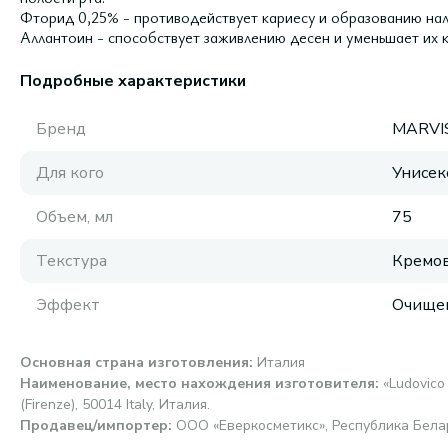
Фторид 0,25% - противодействует кариесу и образованию нал
Аллантоин - способствует заживлению десен и уменьшает их 
Подробные характеристики
Бренд
MARVI
Для кого
Унисек
Объем, мл
75
Текстура
Кремов
Эффект
Очище
Основная страна изготовления
:
Италия
Наименование, место нахождения изготовителя
:
«Ludovico 
(Firenze), 50014 Italy, Италия.
Продавец/импортер
:
ООО «Еверкосметикс», Республика Беларус