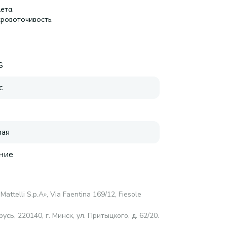
ета.
кровоточивость.
S
с
ая
ние
Mattelli S.p.A», Via Faentina 169/12, Fiesole
ь, 220140, г. Минск, ул. Притыцкого, д. 62/20.