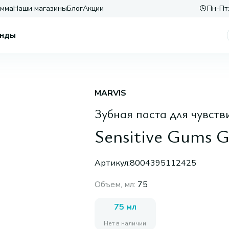
амма
Наши магазины
Блог
Акции
Пн-Пт:
нды
MARVIS
Зубная паста для чувств
Sensitive Gums G
Артикул:
8004395112425
Объем, мл
:
75
75 мл
Нет в наличии