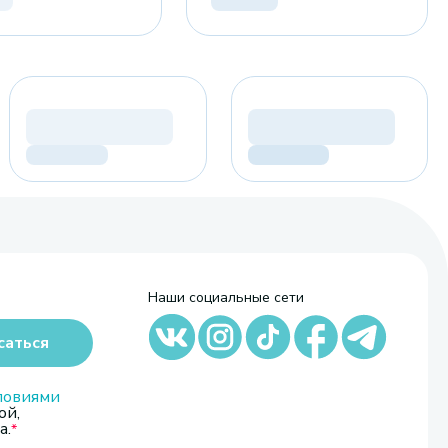
Наши социальные сети
саться
ловиями
ой,
а.