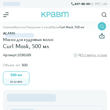
637-88-99
A1, МТС, Life
Главная
Волосы
Очищение и уход
Маски
Curl Mask, 500 мл
ALAMA
Маска для кудрявых волос
Curl Mask, 500 мл
Артикул:
1036169
0
Оставить отзыв
Объем, мл
:
500
500 мл
39,32 BYN