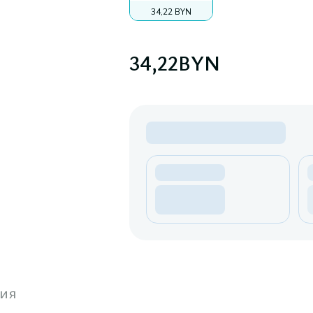
34,22 BYN
34,22
BYN
ия