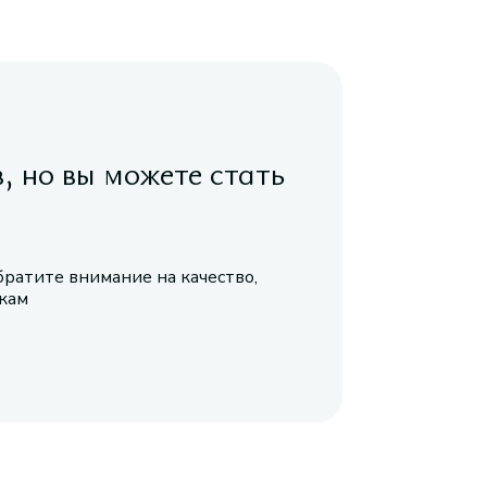
в, но вы можете стать
братите внимание на качество,
икам