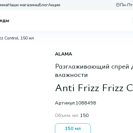
амма
Наши магазины
Блог
Акции
Пн-Пт:
нды
izz Control, 150 мл
ALAMA
Разглаживающий спрей д
влажности
Anti Frizz Frizz 
Артикул:
1088498
Объем, мл
:
150
150 мл