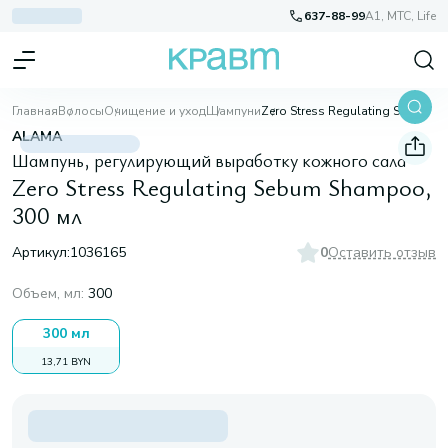
637-88-99
A1, МТС, Life
Главная
Волосы
Очищение и уход
Шампуни
Zero Stress Regulating Sebum Shampoo, 300 мл
ALAMA
Шампунь, регулирующий выработку кожного сала
Zero Stress Regulating Sebum Shampoo,
300 мл
Артикул:
1036165
0
Оставить отзыв
Объем, мл
:
300
300 мл
13,71 BYN