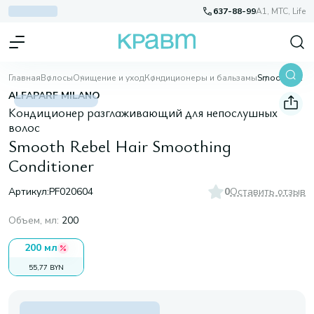
637-88-99
A1, МТС, Life
Главная
Волосы
Очищение и уход
Кондиционеры и бальзамы
Smooth Rebel Hair Smoothing Conditioner
ALFAPARF MILANO
Кондиционер разглаживающий для непослушных
волос
Smooth Rebel Hair Smoothing
Conditioner
Артикул:
PF020604
0
Оставить отзыв
Объем, мл
:
200
200 мл
55,77 BYN