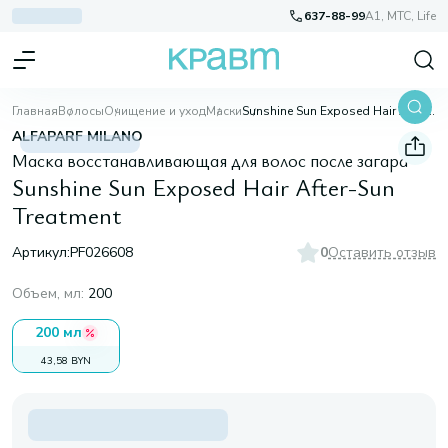
637-88-99
A1, МТС, Life
Главная
Волосы
Очищение и уход
Маски
Sunshine Sun Exposed Hair After-Sun Treatment
ALFAPARF MILANO
Маска восстанавливающая для волос после загара
Sunshine Sun Exposed Hair After-Sun
Treatment
Артикул:
PF026608
0
Оставить отзыв
Объем, мл
:
200
200 мл
43,58 BYN