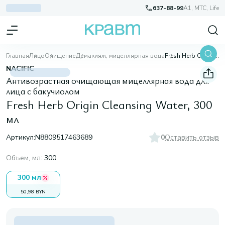
637-88-99
A1, МТС, Life
Главная
Лицо
Очищение
Демакияж, мицеллярная вода
Fresh Herb Origin Cleansing Water, 300 мл
NACIFIC
Антивозрастная очищающая мицеллярная вода для
лица с бакучиолом
Fresh Herb Origin Cleansing Water, 300
мл
Артикул:
N8809517463689
0
Оставить отзыв
Объем, мл
:
300
300 мл
50,98 BYN