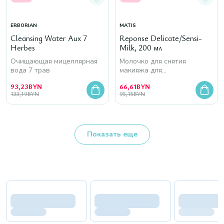
ERBORIAN
MATIS
Cleansing Water Aux 7
Reponse Delicate/Sensi-
Herbes
Milk, 200 мл
Очищающая мицеллярная
Молочко для снятия
вода 7 трав
макияжа для
чувствительной кожи
93,23
BYN
66,61
BYN
133,19
BYN
95,15
BYN
Показать еще