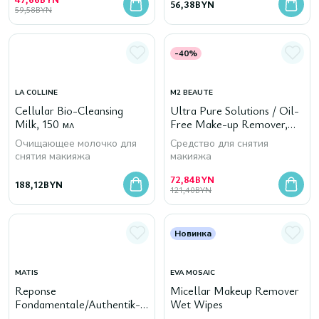
56,38
BYN
59,58
BYN
-40%
LA COLLINE
M2 BEAUTE
Cellular Bio-Cleansing
Ultra Pure Solutions / Oil-
Milk, 150 мл
Free Make-up Remover,
150 мл
Очищающее молочко для
Средство для снятия
снятия макияжа
макияжа
72,84
BYN
188,12
BYN
121,40
BYN
Новинка
MATIS
EVA MOSAIC
Reponse
Micellar Makeup Remover
Fondamentale/Authentik-
Wet Wipes
Water, 200 мл