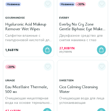
Новинка
Новинка
-30%
GOURMANDISE
EVERBY
Hyaluronic Acid Makeup
Everby No Cry Zone
Remover Wet Wipes
Gentle Biphasic Eye Make-
Up Remover, 100 мл
Салфетки влажные с
Двухфазное средство для
гиалуроновой кислотой для
снятия макияжа с глаз
снятия макияжа
27,80
BYN
1,86
BYN
39,71
BYN
-20%
URIAGE
SWEETEEN
Eau Micellaire Thermale,
Cica Calming Cleansing
500 мл
Water
Очищающая мицеллярная
Очищающая вода для лица
вода на основе термальной
успокаивающая
воды
47,66
BYN