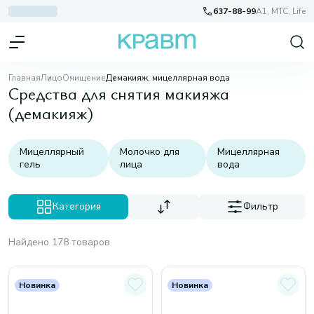
637-88-99
A1, МТС, Life
Главная
Лицо
Очищение
Демакияж, мицеллярная вода
Средства для снятия макияжа
(демакияж)
Мицеллярный
Молочко для
Мицеллярная
гель
лица
вода
Категория
Фильтр
Найдено 178 товаров
Новинка
Новинка