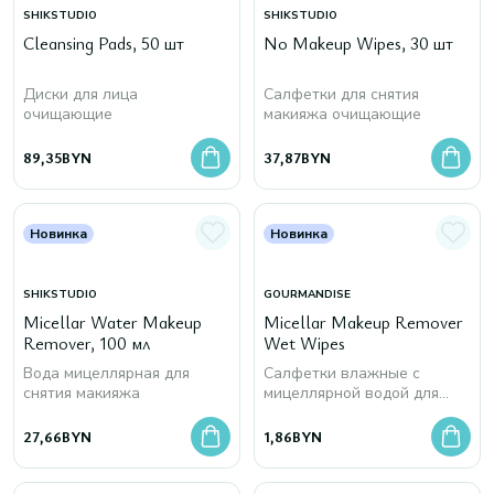
SHIKSTUDIO
SHIKSTUDIO
Cleansing Pads, 50 шт
No Makeup Wipes, 30 шт
Диски для лица
Салфетки для снятия
очищающие
макияжа очищающие
89,35
BYN
37,87
BYN
Новинка
Новинка
SHIKSTUDIO
GOURMANDISE
Micellar Water Makeup
Micellar Makeup Remover
Remover, 100 мл
Wet Wipes
Вода мицеллярная для
Салфетки влажные с
снятия макияжа
мицеллярной водой для
снятия макияжа
27,66
BYN
1,86
BYN