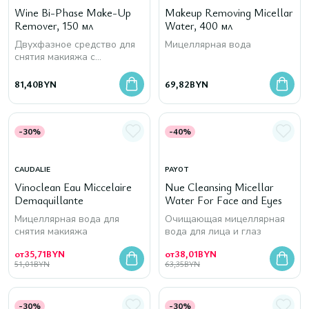
Wine Bi-Phase Make-Up
Makeup Removing Micellar
Remover, 150 мл
Water, 400 мл
Двухфазное средство для
Мицеллярная вода
снятия макияжа с
экстрактом красного вина
81,40
BYN
69,82
BYN
-30%
-40%
CAUDALIE
PAYOT
Vinoclean Eau Miccelaire
Nue Cleansing Micellar
Demaquillante
Water For Face and Eyes
Мицеллярная вода для
Очищающая мицеллярная
снятия макияжа
вода для лица и глаз
от
35,71
BYN
от
38,01
BYN
51,01
BYN
63,35
BYN
-30%
-30%