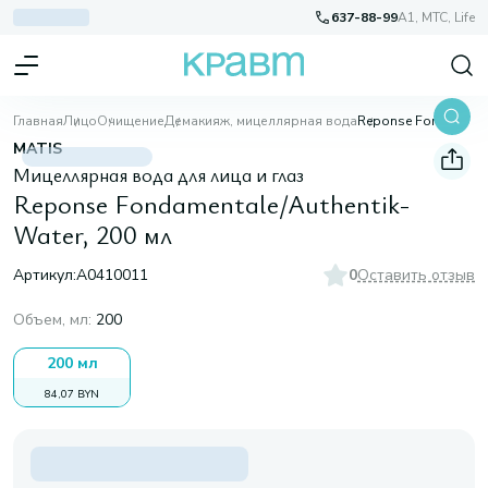
637-88-99
A1, МТС, Life
Главная
Лицо
Очищение
Демакияж, мицеллярная вода
Reponse Fondamentale/Authentik-Water, 200 мл
MATIS
Мицеллярная вода для лица и глаз
Reponse Fondamentale/Authentik-
Water, 200 мл
Артикул:
A0410011
0
Оставить отзыв
Объем, мл
:
200
200 мл
84,07 BYN