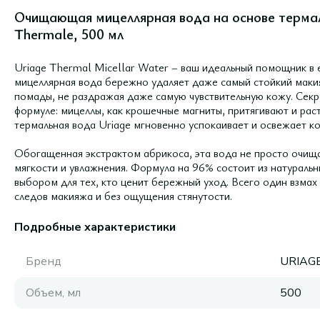
Очищающая мицеллярная вода на основе термаль
Thermale, 500 мл
Uriage Thermal Micellar Water – ваш идеальный помощник в
мицеллярная вода бережно удаляет даже самый стойкий макия
помады, не раздражая даже самую чувствительную кожу. Секре
формуле: мицеллы, как крошечные магниты, притягивают и раст
термальная вода Uriage мгновенно успокаивает и освежает ко
Обогащенная экстрактом абрикоса, эта вода не просто очищ
мягкости и увлажнения. Формула на 96% состоит из натуральн
выбором для тех, кто ценит бережный уход. Всего один взмах 
следов макияжа и без ощущения стянутости.
Подробные характеристики
Бренд
URIAG
Объем, мл
500