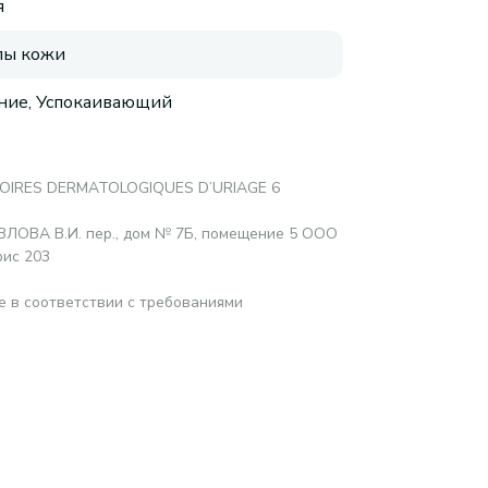
я
пы кожи
ие, Успокаивающий
OIRES DERMATOLOGIQUES D’URIAGE 6
ОЗЛОВА В.И. пер., дом № 7Б, помещение 5 ООО
фис 203
е в соответствии с требованиями