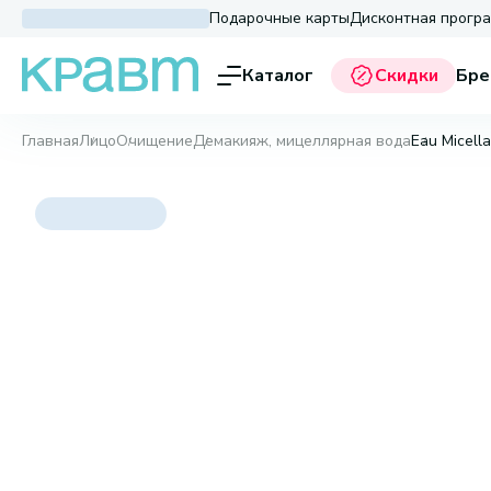
Подарочные карты
Дисконтная прогр
Каталог
Скидки
Бре
Главная
Лицо
Очищение
Демакияж, мицеллярная вода
Eau Micell