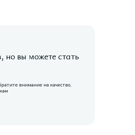
в, но вы можете стать
братите внимание на качество,
икам