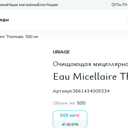
амма
Наши магазины
Блог
Акции
Пн-Пт:
нды
aire Thermale, 500 мл
URIAGE
Очищающая мицеллярная
Eau Micellaire T
Артикул:
3661434009334
Объем, мл
:
500
500 мл
47,66 BYN