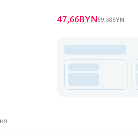
47,66
BYN
59,58
BYN
ия