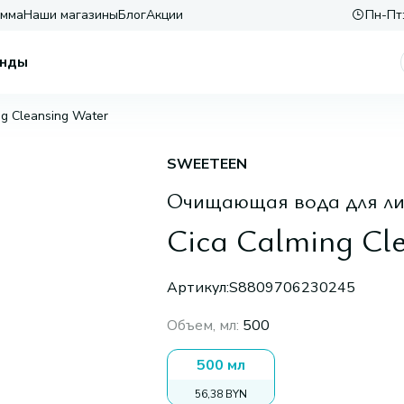
амма
Наши магазины
Блог
Акции
Пн-Пт:
нды
ng Cleansing Water
SWEETEEN
Очищающая вода для л
Cica Calming Cl
Артикул:
S8809706230245
Объем, мл
:
500
500 мл
56,38 BYN