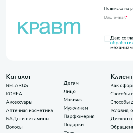
Подписка на р
Ваш e-mail
*
Даю согла
обработк
механизмо
Каталог
Клиен
Детям
BELARUS
Как офор
Лицо
KOREA
Способы 
Макияж
Аксессуары
Способы 
Мужчинам
Аптечная косметика
Условия, 
Парфюмерия
БАДы и витамины
Дисконтн
Подарки
Волосы
Обращени