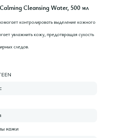
alming Cleansing Water, 500 мл
помогает контролировать выделение кожного
ает увлажнить кожу, предотвращая сухость
ирных следов.
TEEN
с
я
пы кожи