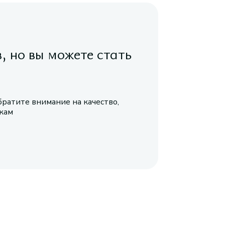
в, но вы можете стать
братите внимание на качество,
икам