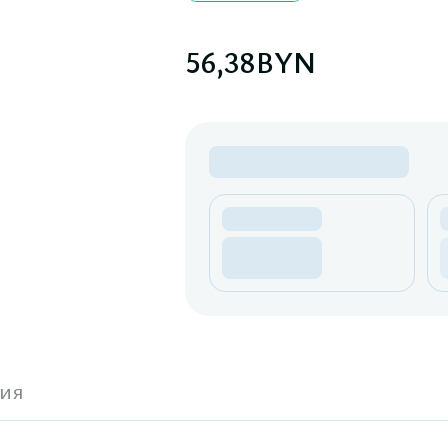
56,38
BYN
ия