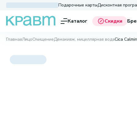
Подарочные карты
Дисконтная прогр
Каталог
Скидки
Бре
Главная
Лицо
Очищение
Демакияж, мицеллярная вода
Cica Calmi