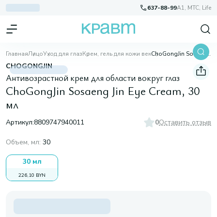
637-88-99
A1, МТС, Life
Главная
Лицо
Уход для глаз
Крем, гель для кожи век
ChoGongJin Sosaeng Jin Eye Cream, 30 мл
CHOGONGJIN
Антивозрастной крем для области вокруг глаз
ChoGongJin Sosaeng Jin Eye Cream, 30
мл
Артикул:
8809747940011
0
Оставить отзыв
Объем, мл
:
30
30 мл
226,10 BYN