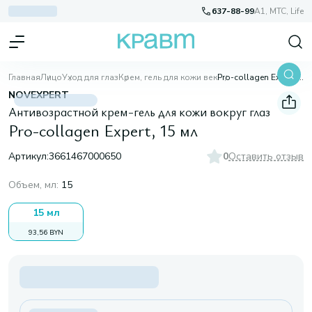
637-88-99
A1, МТС, Life
Главная
Лицо
Уход для глаз
Крем, гель для кожи век
Pro-collagen Expert, 15 мл
NOVEXPERT
Антивозрастной крем-гель для кожи вокруг глаз
Pro-collagen Expert, 15 мл
Артикул:
3661467000650
0
Оставить отзыв
Объем, мл
:
15
15 мл
93,56 BYN