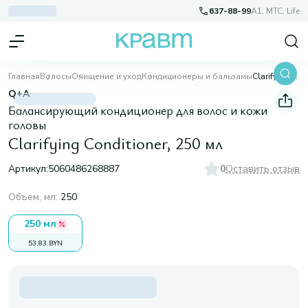
637-88-99
A1, МТС, Life
Главная
Волосы
Очищение и уход
Кондиционеры и бальзамы
Clarifying Conditioner, 250 мл
Q+A
Балансирующий кондиционер для волос и кожи
головы
Clarifying Conditioner, 250 мл
Артикул:
5060486268887
0
Оставить отзыв
Объем, мл
:
250
250 мл
53,83 BYN