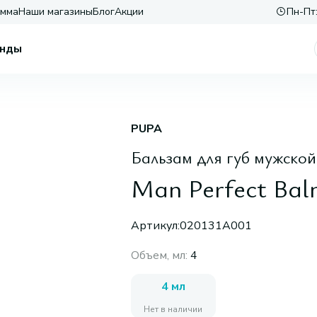
амма
Наши магазины
Блог
Акции
Пн-Пт:
нды
PUPA
Бальзам для губ мужско
Man Perfect Balm
Артикул:
020131A001
Объем, мл
:
4
4 мл
Нет в наличии