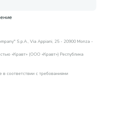
нение
mpany" S.p.A., Via Appiani, 25 - 20900 Monza -
стью «Кравт» (ООО «Кравт») Республика
е в соответствии с требованиями