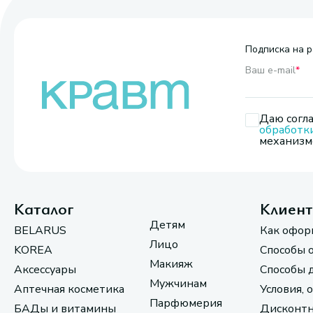
Подписка на р
Ваш e-mail
*
Даю согла
обработк
механизмо
Каталог
Клиен
Детям
BELARUS
Как офор
Лицо
KOREA
Способы 
Макияж
Аксессуары
Способы 
Мужчинам
Аптечная косметика
Условия, 
Парфюмерия
БАДы и витамины
Дисконтн