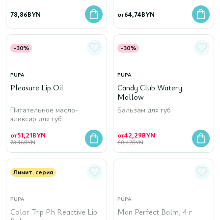
78,86
BYN
от
64,74
BYN
-30%
-30%
PUPA
PUPA
Pleasure Lip Oil
Candy Club Watery
Mallow
Питательное масло-
Бальзам для губ
эликсир для губ
от
51,21
BYN
от
42,29
BYN
73,16
BYN
60,42
BYN
Лимит. серия
PUPA
PUPA
Color Trip Ph Reactive Lip
Man Perfect Balm, 4 г