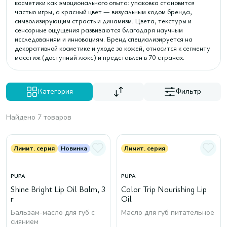
косметики как эмоционального опыта: упаковка становится
частью игры, а красный цвет — визуальным кодом бренда,
символизирующим страсть и динамизм. Цвета, текстуры и
сенсорные ощущения развиваются благодаря научным
исследованиям и инновациям. Бренд специализируется на
декоративной косметике и уходе за кожей, относится к сегменту
масстиж (доступный люкс) и представлен в 70 странах.
Категория
Фильтр
Найдено 7 товаров
Лимит. серия
Новинка
Лимит. серия
PUPA
PUPA
Shine Bright Lip Oil Balm, 3
Color Trip Nourishing Lip
г
Oil
Бальзам-масло для губ с
Масло для губ питательное
сиянием