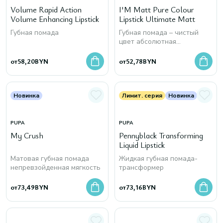
Volume Rapid Action
I'M Matt Pure Colour
Volume Enhancing Lipstick
Lipstick Ultimate Matt
Губная помада
Губная помада – чистый
цвет абсолютная
матовость
от
58,20
BYN
от
52,78
BYN
Новинка
Лимит. серия
Новинка
PUPA
PUPA
My Crush
Pennyblack Transforming
Liquid Lipstick
Матовая губная помада
Жидкая губная помада-
непревзойденная мягкость
трансформер
от
73,49
BYN
от
73,16
BYN