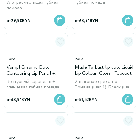
Ультраблестящая губная
Губная помада
помада
от
29,90
BYN
от
63,91
BYN
PUPA
PUPA
Vamp! Creamy Duo:
Made To Last lip duo: Liquid
Contouring Lip Pencil +
Lip Colour, Gloss ∙ Topcoat
Shiny Lipstick
Контурный карандаш +
2-шаговое средство:
глянцевая губная помада
Помада (шаг 1), Блеск (шаг
2)
от
63,91
BYN
от
51,52
BYN
PUPA
PUPA