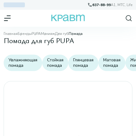
637-88-99
A1, МТС, Life
Главная
Бренды
PUPA
Макияж
Для губ
Помада
Помада для губ PUPA
Увлажняющая
Стойкая
Глянцевая
Матовая
Жи
помада
помада
помада
помада
по