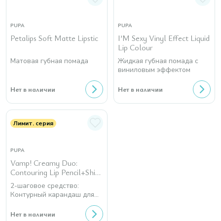
PUPA
PUPA
Petalips Soft Matte Lipstic
I’M Sexy Vinyl Effect Liquid
Lip Colour
Матовая губная помада
Жидкая губная помада с
виниловым эффектом
Нет в наличии
Нет в наличии
Лимит. серия
PUPA
Vamp! Creamy Duo:
Contouring Lip Pencil+Shiny
Lipstick, Limited Edition
2-шаговое средство:
Контурный карандаш для
губ + Глянцевая губная
помада
Нет в наличии