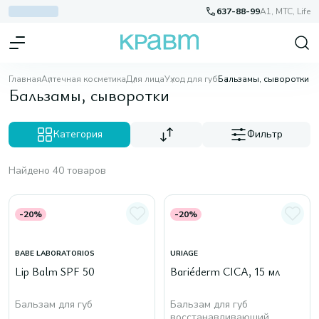
637-88-99
A1, МТС, Life
Главная
Аптечная косметика
Для лица
Уход для губ
Бальзамы, сыворотки
Бальзамы, сыворотки
Категория
Фильтр
Найдено 40 товаров
-20%
-20%
BABE LABORATORIOS
URIAGE
Lip Balm SPF 50
Bariéderm CICA, 15 мл
Бальзам для губ
Бальзам для губ
восстанавливающий