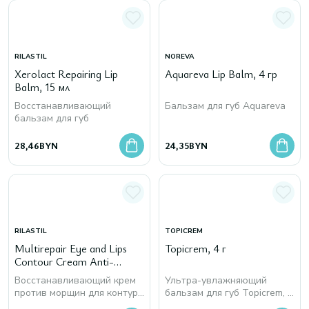
RILASTIL
NOREVA
Xerolact Repairing Lip
Aquareva Lip Balm, 4 гр
Balm, 15 мл
Восстанавливающий
Бальзам для губ Aquareva
бальзам для губ
28,46
BYN
24,35
BYN
RILASTIL
TOPICREM
Multirepair Eye and Lips
Topicrem, 4 г
Contour Cream Anti-
Wrinkle Repairing, 15 мл
Восстанавливающий крем
Ультра-увлажняющий
против морщин для контура
бальзам для губ Topicrem, 4
глаз и губ
г