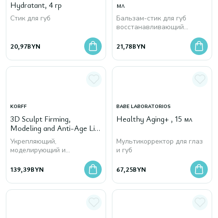
Hydratant, 4 гр
мл
Стик для губ
Бальзам-стик для губ
восстанавливающий
питательный
20,97
BYN
21,78
BYN
KORFF
BABE LABORATORIOS
3D Sculpt Firming,
Healthy Aging+ , 15 мл
Modeling and Anti-Age Lip
Treatment, 15 мл
Укрепляющий,
Мультикорректор для глаз
моделирующий и
и губ
антивозрастной крем-уход
для губ
139,39
BYN
67,25
BYN