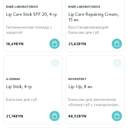
BABE LABORATORIOS
BABE LABORATORIOS
Lip Care Stick SPF 20, 4 гр
Lip Care Repairing Cream,
15 мл
Гигиеническая помада с
Восстанавливающий
защитой
бальзам для губ
18,69
BYN
25,42
BYN
A-DERMA
NOVEXPERT
Lip Stick, 4 гр
Lip-Up, 8 мл
Бальзам для губ
Бальзам для увеличения
объема губ с гиалуроновой
кислотой
21,74
BYN
48,92
BYN