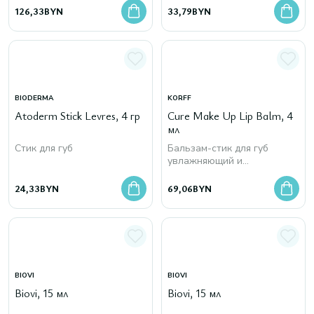
126,33
BYN
33,79
BYN
BIODERMA
KORFF
Atoderm Stick Levres, 4 гр
Cure Make Up Lip Balm, 4
мл
Стик для губ
Бальзам-стик для губ
увлажняющий и
восстанавливающий
24,33
BYN
69,06
BYN
BIOVI
BIOVI
Biovi, 15 мл
Biovi, 15 мл