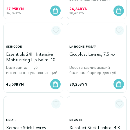
27,95
BYN
24,34
BYN
34,94
BYN
30,42
BYN
SKINCODE
LA ROCHE-POSAY
Essentials 24H Intensive
Cicaplast Levres, 7,5 мл
Moisturizing Lip Balm, 10
мл
Бальзам для губ,
Восстанавливающий
интенсивно увлажняющий
бальзам-барьер для губ
24 часа
45,59
BYN
39,25
BYN
URIAGE
RILASTIL
Xemose Stick Levres
Xerolact Stick Labbra, 4,8