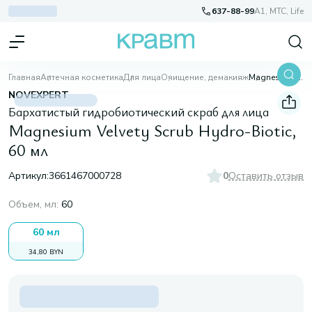
637-88-99
A1, МТС, Life
Главная
Аптечная косметика
Для лица
Очищение, демакияж
Magnesium Velvety Scrub Hydro-Biotic, 60 мл
NOVEXPERT
Бархатистый гидробиотический скраб для лица
Magnesium Velvety Scrub Hydro-Biotic,
60 мл
Артикул:
3661467000728
0
Оставить отзыв
Объем, мл
:
60
60 мл
34,80 BYN