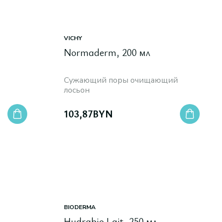
VICHY
Normaderm, 200 мл
Cужающий поры очищающий
лосьон
103,87
BYN
BIODERMA
Hydrabio Lait, 250 мл