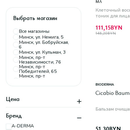
мл
Клеточный во
тоник для лица
Выбрать магазин
111,15
BYN
Все магазины
148,20
BYN
Минск, ул. Немига, 5
Минск, ул. Бобруйская,
6
Минск, ул. Кульман, 3
Минск, пр-т
Независимости, 76
Минск, пр-т
Победителей, 65
Минск, пр-т
Дзержинского, 104,
пав. 110
BIODERMA
Минск, ТРЦ
Cicabio Baum
«Экспобел»,
Цена
пересечение ул.
Мирошниченко и
МКАД
Бальзам очищ
Минск, пр-т
Бренд
Партизанский, 150А
Минск, пр-т
A-DERMA
Партизанский, 79
51,30
BYN