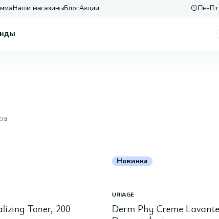
амма
Наши магазины
Блог
Акции
Пн-Пт:
нды
ра
Новинка
URIAGE
alizing Toner, 200
Derm Phy Creme Lavant