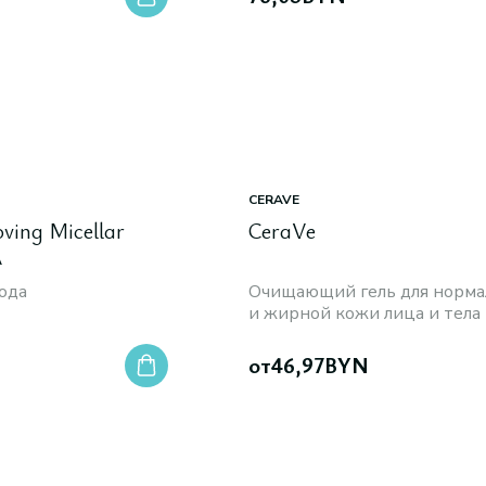
CERAVE
ing Micellar
CeraVe
л
ода
Очищающий гель для норма
и жирной кожи лица и тела
от
46,97
BYN