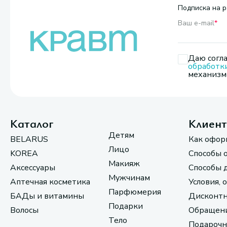
Подписка на р
Ваш e-mail
*
Даю согла
обработк
механизмо
Каталог
Клиен
Детям
BELARUS
Как офор
Лицо
KOREA
Способы 
Макияж
Аксессуары
Способы 
Мужчинам
Аптечная косметика
Условия, 
Парфюмерия
БАДы и витамины
Дисконтн
Подарки
Волосы
Обращени
Тело
Подарочн