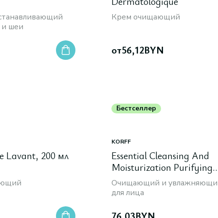
Dermatologique
сстанавливающий
Крем очищающий
 и шеи
от
56,12
BYN
Бестселлер
KORFF
e Lavant, 200 мл
Essential Cleansing And
Moisturization Purifying
Cleansing Gel, 200 мл
ающий
Очищающий и увлажняющий
для лица
76,03
BYN