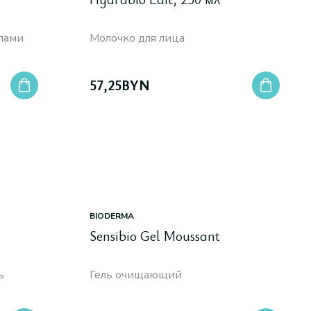
лами
Молочко для лица
57,25
BYN
BIODERMA
Sensibio Gel Moussant
ь
Гель очищающий