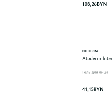
108,26
BYN
BIODERMA
Atoderm Inten
Гель для лица
41,15
BYN