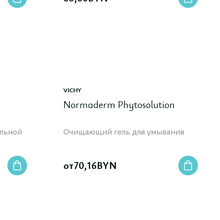
VICHY
Normaderm Phytosolution
льной
Oчищающий гель для умывания
от
70,16
BYN