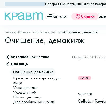
Подарочные карты
Дисконтная прогр
Каталог
Скидки
Бре
Главная
Аптечная косметика
Для лица
Очищение, демакияж
Очищение, демакияж
Аптечная косметика
Найдено 243 това
Для лица
Очищение, демакияж
Крем, гель, сыворотка для
-25%
лица
Уход для глаз
Уход для губ
SKINCODE
Маски для лица
Cellular Revit
Для проблемной кожи