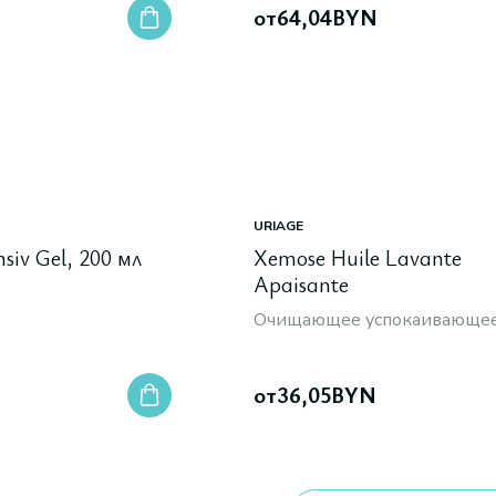
от
64,04
BYN
URIAGE
siv Gel, 200 мл
Xemose Huile Lavante
Apaisante
Очищающее успокаивающее
от
36,05
BYN