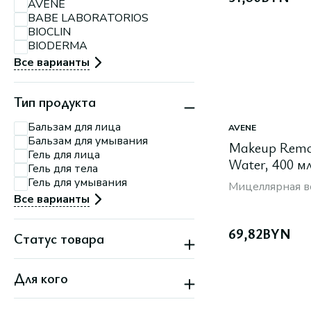
AVENE
Минск, ул.
П.Мстиславца, 11
BABE LABORATORIOS
Минск, ул. Притыцкого,
BIOCLIN
156
BIODERMA
Минск, ул. Тимирязева,
74 А
Все варианты
Тип продукта
Бальзам для лица
AVENE
Бальзам для умывания
Makeup Remov
Гель для лица
Water, 400 м
Гель для тела
Гель для умывания
Мицеллярная в
Все варианты
69,82
BYN
Статус товара
Бестселлер
Для кого
Новинка
Скидка
Женский