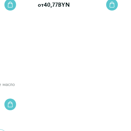
от
40,77
BYN
 масло