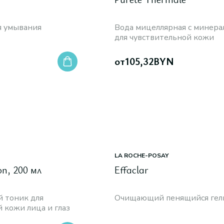
я умывания
Вода мицеллярная с минера
для чувствительной кожи
от
105,32
BYN
LA ROCHE-POSAY
on, 200 мл
Effaclar
 тоник для
Очищающий пенящийся гел
 кожи лица и глаз