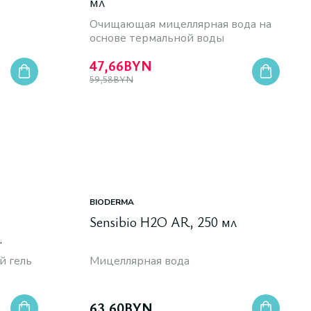
мл
Очищающая мицеллярная вода на
основе термальной воды
47,66
BYN
59,58
BYN
BIODERMA
Sensibio H2O AR, 250 мл
 гель
Мицеллярная вода
63,60
BYN