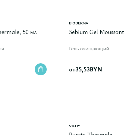
BIODERMA
hermale, 50 мл
Sebium Gel Moussant
ая
Гель очищающий
от
35,53
BYN
VICHY
Purete Thermale