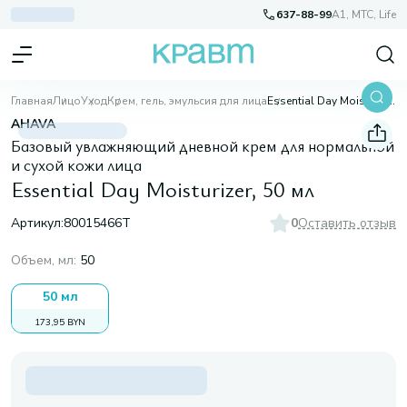
637-88-99
A1, МТС, Life
Главная
Лицо
Уход
Крем, гель, эмульсия для лица
Essential Day Moisturizer, 50 мл
AHAVA
Базовый увлажняющий дневной крем для нормальной
и сухой кожи лица
Essential Day Moisturizer, 50 мл
Артикул:
80015466T
0
Оставить отзыв
Объем, мл
:
50
50 мл
173,95 BYN