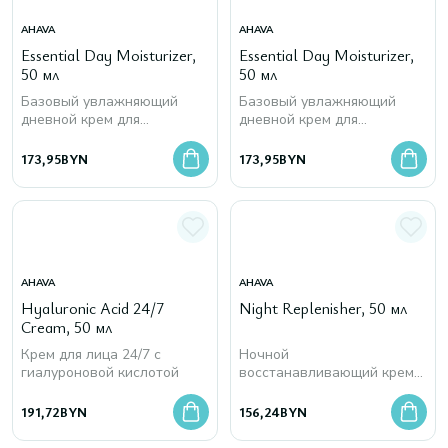
AHAVA
AHAVA
Essential Day Moisturizer,
Essential Day Moisturizer,
50 мл
50 мл
Базовый увлажняющий
Базовый увлажняющий
дневной крем для
дневной крем для
комбинированной кожи
нормальной и сухой кожи
лица
лица
173,95
BYN
173,95
BYN
AHAVA
AHAVA
Hyaluronic Acid 24/7
Night Replenisher, 50 мл
Cream, 50 мл
Крем для лица 24/7 с
Ночной
гиалуроновой кислотой
восстанавливающий крем
для лица
191,72
BYN
156,24
BYN