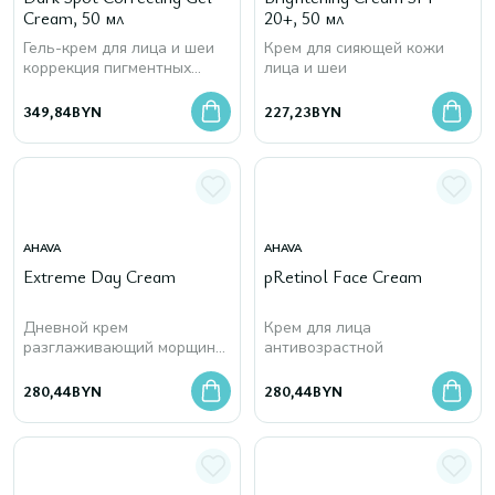
Cream, 50 мл
20+, 50 мл
Гель-крем для лица и шеи
Крем для сияющей кожи
коррекция пигментных
лица и шеи
пятен
349,84
BYN
227,23
BYN
AHAVA
AHAVA
Extreme Day Cream
pRetinol Face Cream
Дневной крем
Крем для лица
разглаживающий морщины
антивозрастной
и повышающий упругость
кожи
280,44
BYN
280,44
BYN