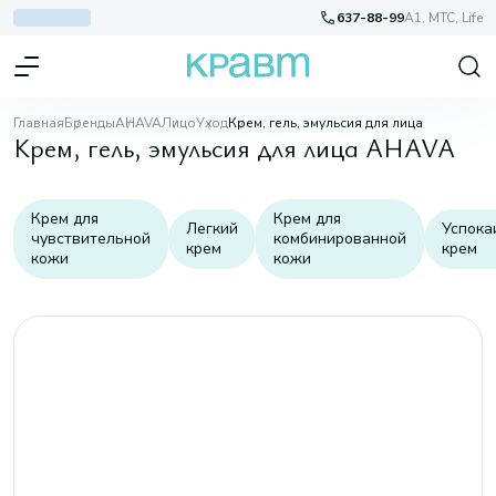
637-88-99
A1, МТС, Life
Главная
Бренды
AHAVA
Лицо
Уход
Крем, гель, эмульсия для лица
Крем, гель, эмульсия для лица AHAVA
Крем для
Крем для
Легкий
Успок
чувствительной
комбинированной
крем
крем
кожи
кожи