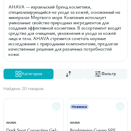
AHAVA — израильский бренд косметики,
специализирующийся на уходе за кожей, основанный на
минералах Мертвого моря. Компания использует
уникальные свойства природных ингредиентов для
создания эффективной косметики. В ассортимент входят
средства для очищения, увлажнения и ухода за кожей
лица и тела. AHAVA стремится сочетать научные
исследования с природными компонентами, предлагая
качественные решения для различных потребностей
кожи.
Категория
Фильтр
Найдено 20 товаров
Новинка
AHAVA
AHAVA
Dark Spot Correcting Gel-
Brightening Cream SPF