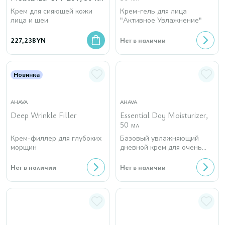
Крем для сияющей кожи
Крем-гель для лица
лица и шеи
"Активное Увлажнение"
227,23
BYN
Нет в наличии
Новинка
AHAVA
AHAVA
Deep Wrinkle Filler
Essential Day Moisturizer,
50 мл
Крем-филлер для глубоких
Базовый увлажняющий
морщин
дневной крем для очень
сухой кожи лица
Нет в наличии
Нет в наличии