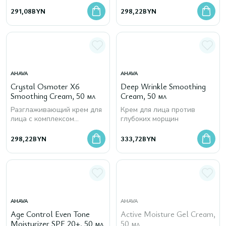
291,08
BYN
298,22
BYN
AHAVA
AHAVA
Crystal Osmoter X6
Deep Wrinkle Smoothing
Smoothing Cream, 50 мл
Cream, 50 мл
Разглаживающий крем для
Крем для лица против
лица с комплексом
глубоких морщин
минералов мертвого моря
298,22
BYN
333,72
BYN
AHAVA
AHAVA
Age Control Even Tone
Active Moisture Gel Cream,
Moisturizer SPF 20+, 50 мл
50 мл