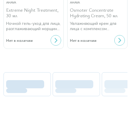
AHAVA
AHAVA
Extreme Night Treatment,
Osmoter Concentrate
30 мл
Hydrating Cream, 50 мл
Ночной гель-уход для лица,
Увлажняющий крем для
разглаживающий морщины
лица с комплексом
и повышающий упругость
минералов
кожи
Нет в наличии
Нет в наличии