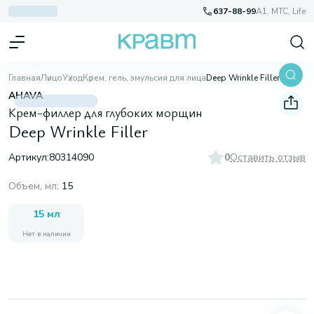
637-88-99
A1, МТС, Life
Главная
Лицо
Уход
Крем, гель, эмульсия для лица
Deep Wrinkle Filler
AHAVA
Крем-филлер для глубоких морщин
Deep Wrinkle Filler
Артикул:
80314090
0
Оставить отзыв
Объем, мл
:
15
15 мл
Нет в наличии