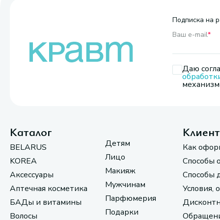
Подписка на р
Ваш e-mail
*
Даю согла
обработк
механизмо
Каталог
Клиен
Детям
BELARUS
Как офор
Лицо
KOREA
Способы 
Макияж
Аксессуары
Способы 
Мужчинам
Аптечная косметика
Условия, 
Парфюмерия
БАДы и витамины
Дисконтн
Подарки
Волосы
Обращени