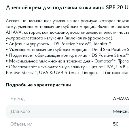
Дневной крем для подтяжки кожи лица SPF 20 Up
Легкая, но насыщенная увлажняющая формула, которая подтяг
кожу, уменьшает появление глубоких морщин. Включает эксклю
AHAVA, которая, как доказано, восстанавливает эластичност
ультрафиолетового излучения (включая инфракрасное).
• Лифтинг и упругость – DS Positive Stress™, Idealift™
• Уменьшает появление глубоких морщин - Dead Sea Positive St
• Подтягивает обвисающие контуры лица - DS Positive Stress™,
• Максимальное увлажнение в течение дня - Osmoter™, Трега
• Обеспечивает исключительную защиту – щит от UVA, UVB +
Positive Stress™, UVA & UVB filters + Tinogard Tl (антиоксид
Подробные характеристики
Бренд
AHAV
Для кого
Женск
Объем, мл
50