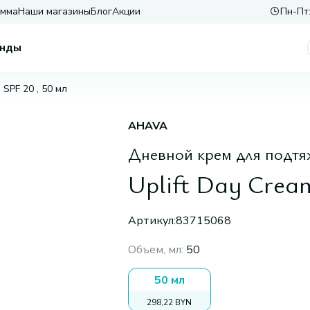
амма
Наши магазины
Блог
Акции
Пн-Пт:
нды
 SPF 20 , 50 мл
AHAVA
Дневной крем для подтя
Uplift Day Cream
Артикул:
83715068
Объем, мл
:
50
50 мл
298,22 BYN