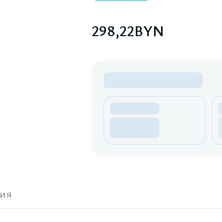
298,22
BYN
ия