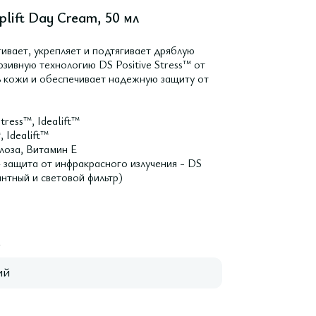
lift Day Cream, 50 мл
ивает, укрепляет и подтягивает дряблую
зивную технологию DS Positive Stress™ от
ь кожи и обеспечивает надежную защиту от
ress™, Idealift™
 Idealift™
лоза, Витамин E
 защита от инфракрасного излучения - DS
антный и световой фильтр)
A
ий