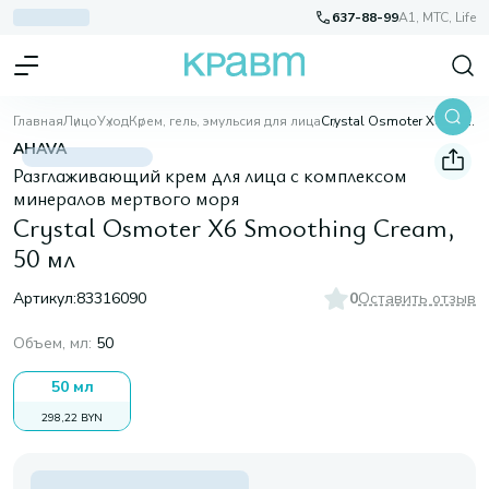
637-88-99
A1, МТС, Life
Главная
Лицо
Уход
Крем, гель, эмульсия для лица
Crystal Osmoter X6 Smoothing Cream, 50 мл
AHAVA
Разглаживающий крем для лица с комплексом
минералов мертвого моря
Crystal Osmoter X6 Smoothing Cream,
50 мл
Артикул:
83316090
0
Оставить отзыв
Объем, мл
:
50
50 мл
298,22 BYN