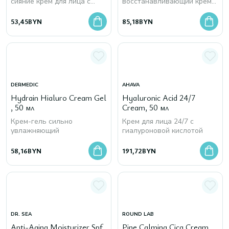
сияние крем для лица с
восстанавливающий крем
гиалуроновой кислотой
для лица с аргановым
маслом и растительной
53,45
BYN
85,18
BYN
гиалуроновой кислотой
DERMEDIC
AHAVA
Hydrain Hialuro Cream Gel
Hyaluronic Acid 24/7
, 50 мл
Cream, 50 мл
Крем-гель сильно
Крем для лица 24/7 с
увлажняющий
гиалуроновой кислотой
58,16
BYN
191,72
BYN
DR. SEA
ROUND LAB
Anti-Aging Moisturizer Spf
Pine Calming Cica Cream,