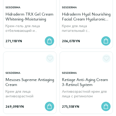
SESDERMA
SESDERMA
Hidraderm TRX Gel Cream
Hidraderm Hyal Nourishing
Whitening-Moisturising
Facial Cream Hyaluronic
Acid
Крем-гель для лица
Крем для лица
отбеливающий и
питательный c
увлжняющий
гиалуроновой кислотой
271,11
BYN
206,07
BYN
SESDERMA
SESDERMA
Mesoses Supreme Antiaging
Retiage Anti-Aging Cream
Cream
3-Retinol System
Крем для лица
Антивозрастной крем для
антивозрастной
лица с ретинолом
269,09
BYN
275,55
BYN