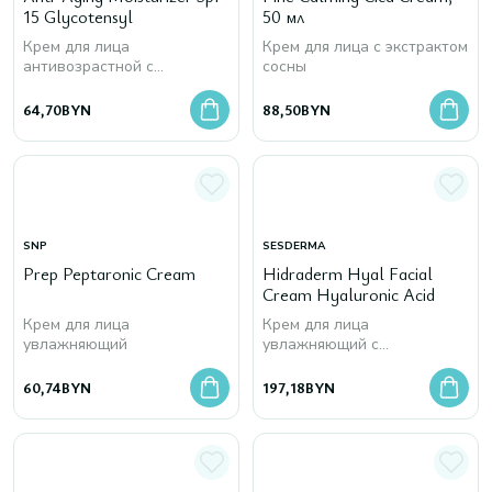
15 Glycotensyl
50 мл
Крем для лица
Крем для лица с экстрактом
антивозрастной с
сосны
гиалуроновой кислотой
64,70
BYN
88,50
BYN
SNP
SESDERMA
Prep Peptaronic Cream
Hidraderm Hyal Facial
Cream Hyaluronic Acid
Крем для лица
Крем для лица
увлажняющий
увлажняющий с
гиалуроновыми кислотами
60,74
BYN
197,18
BYN