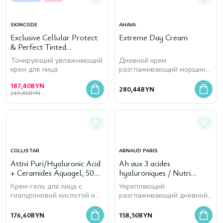
SKINCODE
AHAVA
Exclusive Cellular Protect
Extreme Day Cream
& Perfect Tinted
Moisturizer SPF 15, 30 мл
Тонирующий увлажняющий
Дневной крем
крем для лица
разглаживающий морщины
и повышающий упругость
187,40
BYN
кожи
280,44
BYN
249,86
BYN
COLLISTAR
ARNAUD PARIS
Attivi Puri/Hyaluronic Acid
Ah aux 3 acides
+ Ceramides Aquagel, 50
hyaluroniques / Nutri
мл
Regenerante / Day Cream,
Крем-гель для лица с
Укрепляющий
50 мл
гиалуроновой кислотой и
разглаживающий дневной
керамидами
крем для лица
176,60
BYN
158,50
BYN