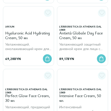
JAYJUN
L'ERBORISTICA DI ATHENA'S DAL
1969
Hyaluronic Acid Hydrating
Antietà Globale Day Face
Cream, 50 мл
Cream, 50 мл
Увлажняющий,
Увлажняющий защитный
омолаживающий крем для
дневной крем для лица с
лица с гиалуроновой
гиалуроновой кислотой
кислотой
L'Erboristica Antietà Globale
69,28
BYN
89,17
BYN
Day Face Cream, 50 мл
L'ERBORISTICA DI ATHENA'S DAL
L'ERBORISTICA DI ATHENA'S DAL
1969
1969
Perfect Glow Face Cream,
Intensive Face Cream, 50
30 мл
мл
Увлажняющий, придающий
Интенсивный