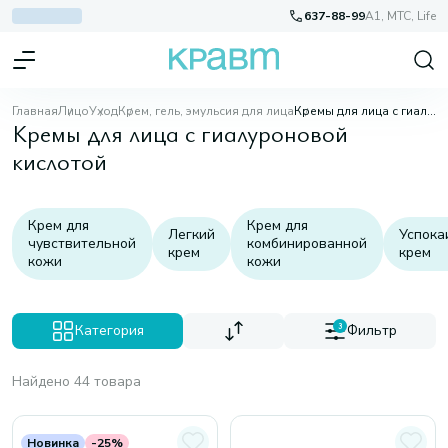
637-88-99
A1, МТС, Life
Главная
Лицо
Уход
Крем, гель, эмульсия для лица
Кремы для лица с гиалуроновой кислотой
Кремы для лица с гиалуроновой
кислотой
Крем для
Крем для
Легкий
Успок
чувствительной
комбинированной
крем
крем
кожи
кожи
Категория
3
Фильтр
Найдено 44 товара
Новинка
-25%