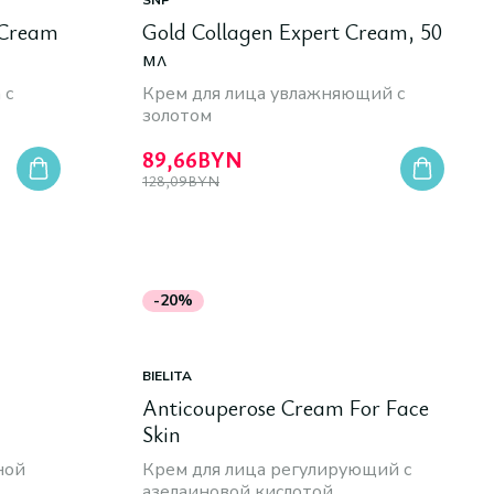
SNP
 Cream
Gold Collagen Expert Cream, 50
мл
 с
Крем для лица увлажняющий с
золотом
89,66
BYN
128,09
BYN
-20%
BIELITA
Anticouperose Cream For Face
Skin
ной
Крем для лица регулирующий с
азелаиновой кислотой