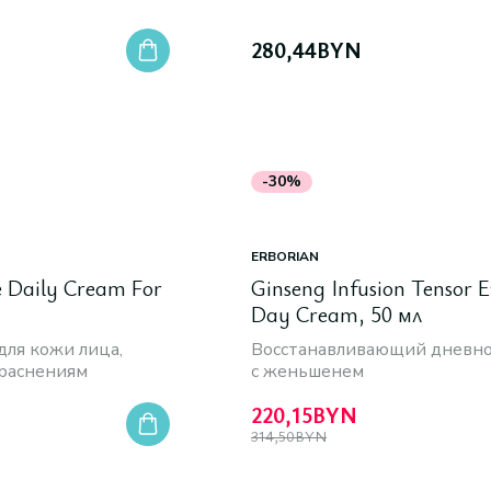
280,44
BYN
-30%
ERBORIAN
e Daily Cream For
Ginseng Infusion Tensor E
Day Cream, 50 мл
для кожи лица,
Восстанавливающий дневн
краснениям
с женьшенем
220,15
BYN
314,50
BYN