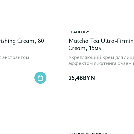
TEAOLOGY
ishing Cream, 80
Matcha Tea Ultra-Firmin
Cream, 15мл
с экстрактом
Укрепляющий крем для лица
эффектом лифтинга с чаем 
активным комплексом из 9
растительных ингредиенто
25,48
BYN