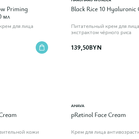
HARUHARU WONDER
ow Priming
Black Rice 10 Hyaluronic
0 мл
рем для лица
Питательный крем для лица
экстрактом чёрного риса
139,50
BYN
AHAVA
 Cream
pRetinol Face Cream
твительной кожи
Крем для лица антивозраст