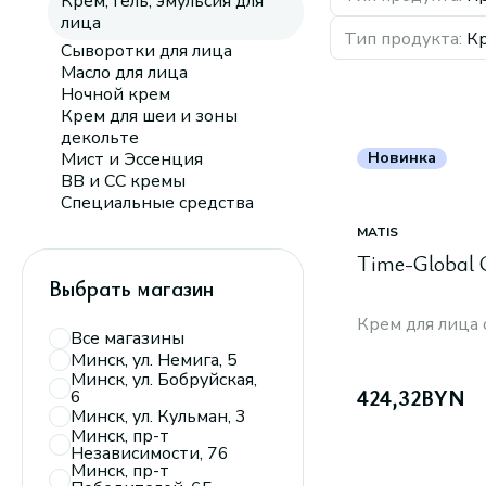
Крем, гель, эмульсия для
лица
Тип продукта
:
Кр
Сыворотки для лица
Масло для лица
Ночной крем
Крем для шеи и зоны
декольте
Мист и Эссенция
Новинка
BB и CC кремы
Специальные средства
MATIS
Time-Global 
Выбрать магазин
Крем для лица
Все магазины
Минск, ул. Немига, 5
Минск, ул. Бобруйская,
424,32
BYN
6
Минск, ул. Кульман, 3
Минск, пр-т
Независимости, 76
Минск, пр-т