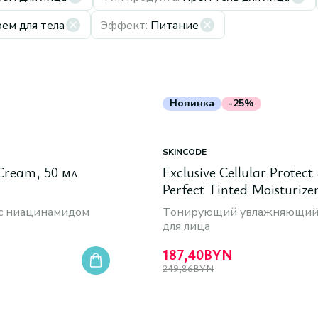
ем для тела
Эффект
:
Питание
Новинка
-25%
SKINCODE
Cream, 50 мл
Exclusive Cellular Protect
Perfect Tinted Moisturize
15, 30 мл
 с ниацинамидом
Тонирующий увлажняющий
для лица
187,40
BYN
249,86
BYN