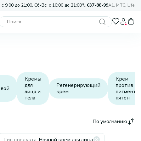
 с 9:00 до 21:00. Сб-Вс: с 10:00 до 21:00
637-88-99
A1, МТС, Life
Кремы
Крем
для
Регенерирующий
против
овой
лица и
крем
пигментн
тела
пятен
По умолчанию
Тип продукта
:
Ночной крем для лица