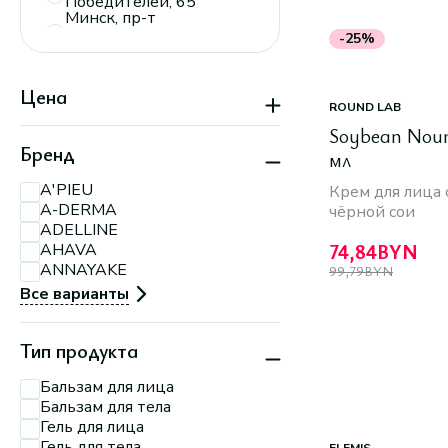
Победителей, 65
Минск, пр-т
Дзержинского, 104,
-25%
пав. 110
Минск, ТРЦ
«Экспобел»,
Цена
пересечение ул.
ROUND LAB
Мирошниченко и
МКАД
Soybean Nour
Минск, пр-т
Бренд
мл
Партизанский, 150А
Минск, пр-т
A'PIEU
Крем для лица 
Партизанский, 79
A-DERMA
Минск, ул.
чёрной сои
П.Мстиславца, 11
ADELLINE
Минск, ул. Притыцкого,
74,84
BYN
AHAVA
156
ANNAYAKE
99,79
BYN
Минск, ул. Тимирязева,
74 А
Все варианты
Тип продукта
Бальзам для лица
Бальзам для тела
Гель для лица
Гель для тела