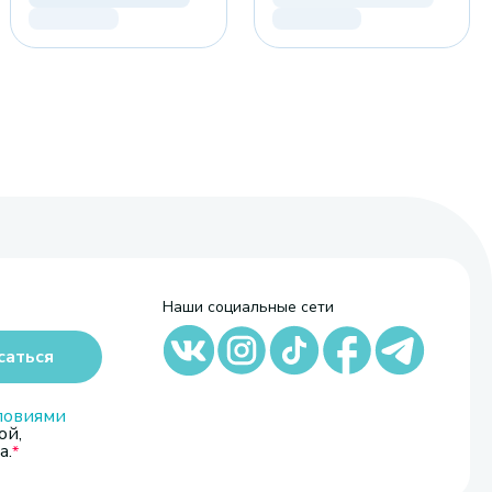
Наши социальные сети
саться
ловиями
ой,
а.