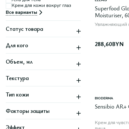
ELEMIS
Крем для кожи вокруг глаз
Superfood Gl
Все варианты
Moisturiser, 6
Увлажняющий к
Статус товара
Новинка
288,60
BYN
Для кого
Скидка
Женский
Объем, мл
Мужской
Унисекс
Текстура
Гелевая
Тип кожи
Жидкая
BIODERMA
Кремовая
Атопичная
Легкая
Sensibio AR+
Факторы защиты
Все типы кожи
Плотная
Жирная
SPF до 20
Зрелая
Крем для чувс
Эффект
SPF от 20 до 30
Комбинированная
лица