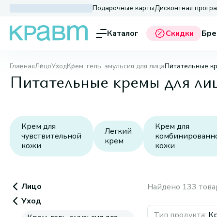
Подарочные карты
Дисконтная прогр
Каталог
Скидки
Бре
Главная
Лицо
Уход
Крем, гель, эмульсия для лица
Питательные кр
Питательные кремы для ли
Крем для
Крем для
Легкий
чувствительной
комбинированн
крем
кожи
кожи
Лицо
Найдено 133 това
Уход
Тип продукта
:
Кр