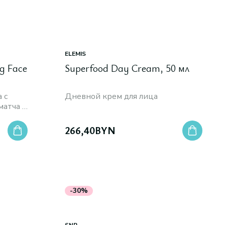
ELEMIS
g Face
Superfood Day Cream, 50 мл
 с
Дневной крем для лица
матча и
в
266,40
BYN
-30%