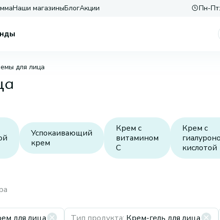
амма
Наши магазины
Блог
Акции
Пн-Пт:
нды
емы для лица
ца
Крем с
Крем с
Успокаивающий
ой
витамином
гиалурон
крем
C
кислотой
ра
ем для лица
Тип продукта
:
Крем-гель для лица