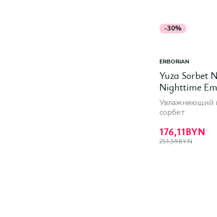
-30%
ERBORIAN
Yuza Sorbet N
Nighttime Emu
Увлажняющий 
сорбет
176,11
BYN
251,59
BYN