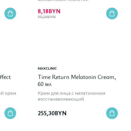
8,18
BYN
10,23
BYN
MAXCLINIC
ffect
Time Return Melatonin Cream,
60 мл
ой крем
Крем для лица с мелатонином
восстанавливающий
255,30
BYN