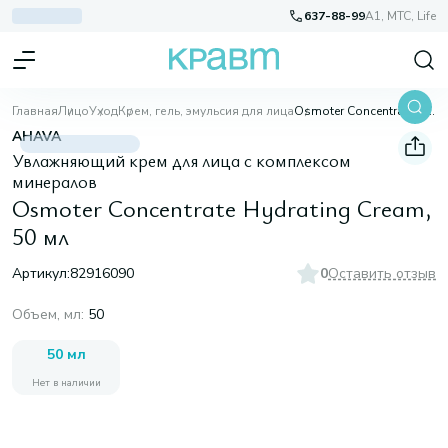
637-88-99
A1, МТС, Life
Главная
Лицо
Уход
Крем, гель, эмульсия для лица
Osmoter Concentrate Hydrating Cream, 50 мл
AHAVA
Увлажняющий крем для лица с комплексом
минералов
Osmoter Concentrate Hydrating Cream,
50 мл
Артикул:
82916090
0
Оставить отзыв
Объем, мл
:
50
50 мл
Нет в наличии