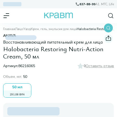
637-88-99
A1, МТС, Life
Главная
Лицо
Уход
Крем, гель, эмульсия для лица
Halobacteria Restoring Nutri-Action Cream, 50 мл
AHAVA
Восстанавливающий питательный крем для лица
Halobacteria Restoring Nutri-Action
Cream, 50 мл
Артикул:
86216065
0
Оставить отзыв
Объем, мл
:
50
50 мл
291,08 BYN