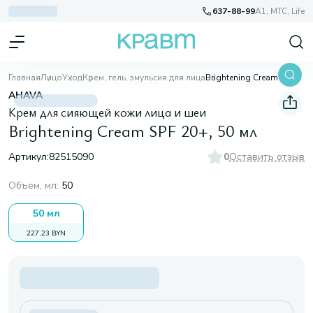
637-88-99
A1, МТС, Life
Главная
Лицо
Уход
Крем, гель, эмульсия для лица
Brightening Cream SPF 20+, 50 мл
AHAVA
Крем для сияющей кожи лица и шеи
Brightening Cream SPF 20+, 50 мл
Артикул:
82515090
0
Оставить отзыв
Объем, мл
:
50
50 мл
227,23 BYN