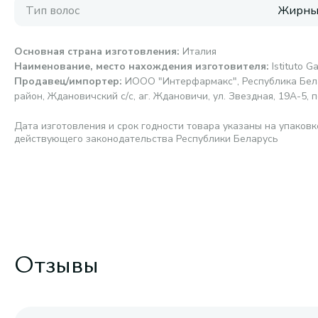
Тип волос
Жирные
Основная страна изготовления
:
Италия
Наименование, место нахождения изготовителя
:
Istituto G
Продавец/импортер
:
ИООО "Интерфармакс", Республика Бела
район, Ждановичский с/с, аг. Ждановичи, ул. Звездная, 19А-5, п
Дата изготовления и срок годности товара указаны на упаковк
действующего законодательства Республики Беларусь
Отзывы