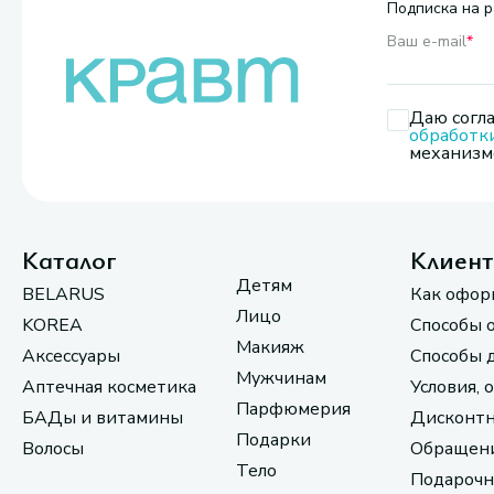
Подписка на р
Ваш e-mail
*
Даю согла
обработк
механизмо
Каталог
Клиен
Детям
BELARUS
Как офор
Лицо
KOREA
Способы 
Макияж
Аксессуары
Способы 
Мужчинам
Аптечная косметика
Условия, 
Парфюмерия
БАДы и витамины
Дисконтн
Подарки
Волосы
Обращени
Тело
Подарочн