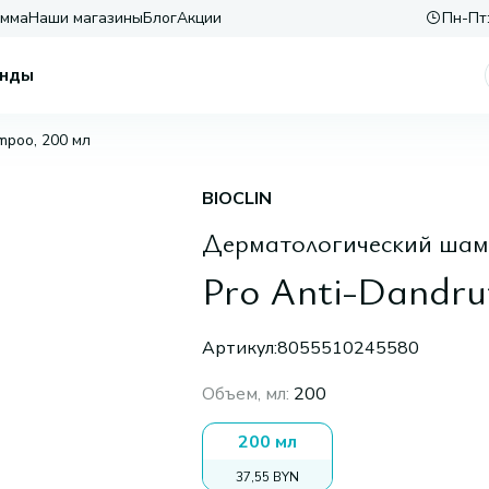
амма
Наши магазины
Блог
Акции
Пн-Пт:
нды
mpoo, 200 мл
BIOCLIN
Дерматологический шам
Pro Anti-Dandru
Артикул:
8055510245580
Объем, мл
:
200
200 мл
37,55 BYN