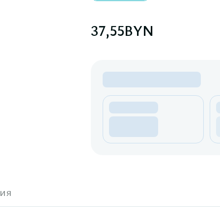
37,55
BYN
ия