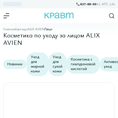
637-88-99
A1, МТС, Life
Главная
Бренды
ALIX AVIEN
Лицо
Косметика по уходу за лицом ALIX
AVIEN
Уход
Уход
Косметика с
для
для
Антиво
Новинки
гиалуроновой
жирной
сухой
уход
кислотой
кожи
кожи