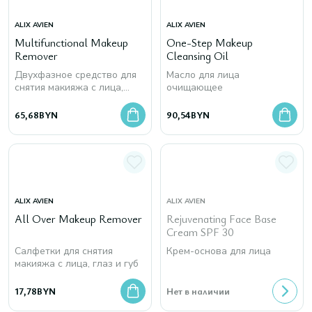
ALIX AVIEN
ALIX AVIEN
Multifunctional Makeup
One-Step Makeup
Remover
Cleansing Oil
Двухфазное средство для
Масло для лица
снятия макияжа с лица,
очищающее
глаз и губ
65,68
BYN
90,54
BYN
ALIX AVIEN
ALIX AVIEN
All Over Makeup Remover
Rejuvenating Face Base
Cream SPF 30
Салфетки для снятия
Крем-основа для лица
макияжа с лица, глаз и губ
17,78
BYN
Нет в наличии