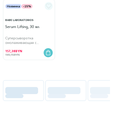
Новинка
-15%
BABE LABORATORIOS
Serum Lifting, 30 мл
Cуперсыворотка
омолаживающая с
эффектом лифтинга
157,38
BYN
185,15
BYN