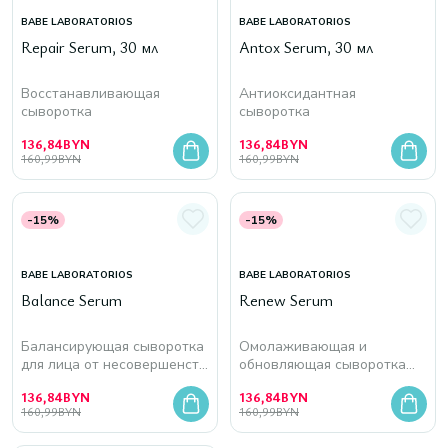
BABE LABORATORIOS
BABE LABORATORIOS
Repair Serum, 30 мл
Antox Serum, 30 мл
Восстанавливающая
Антиоксидантная
сыворотка
сыворотка
136,84
BYN
136,84
BYN
160,99
BYN
160,99
BYN
-15%
-15%
BABE LABORATORIOS
BABE LABORATORIOS
Balance Serum
Renew Serum
Балансирующая сыворотка
Омолаживающая и
для лица от несовершенств
обновляющая сыворотка
на коже
для лица
136,84
BYN
136,84
BYN
160,99
BYN
160,99
BYN