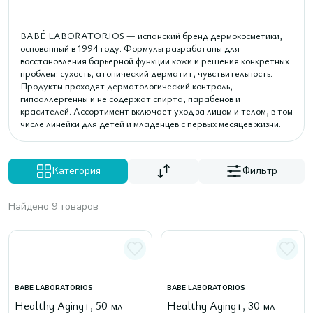
BABÉ LABORATORIOS — испанский бренд дермокосметики,
основанный в 1994 году. Формулы разработаны для
восстановления барьерной функции кожи и решения конкретных
проблем: сухость, атопический дерматит, чувствительность.
Продукты проходят дерматологический контроль,
гипоаллергенны и не содержат спирта, парабенов и
красителей. Ассортимент включает уход за лицом и телом, в том
числе линейки для детей и младенцев с первых месяцев жизни.
Категория
Фильтр
Найдено 9 товаров
BABE LABORATORIOS
BABE LABORATORIOS
Healthy Aging+, 50 мл
Healthy Aging+, 30 мл