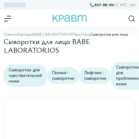
637-88-99
A1, МТС, Life
Главная
Бренды
BABE LABORATORIOS
Лицо
Уход
Сыворотки для лица
Сыворотки для лица BABE
LABORATORIOS
Сыворотки
Сыворотки для
Пилинг-
Лифтинг-
для
чувствительной
сыворотки
сыворотки
проблемно
кожи
кожи