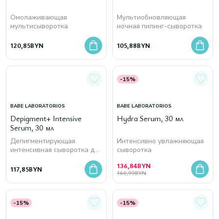
Омолаживающая
Мультиобновляющая
мультисыворотка
ночная пилинг-сыворотка
120,85
BYN
105,88
BYN
-15%
BABE LABORATORIOS
BABE LABORATORIOS
Depigment+ Intensive
Hydra Serum, 30 мл
Serum, 30 мл
Депигментирующая
Интенсивно увлажняющая
интенсивная сыворотка для
сыворотка
лица
136,84
BYN
117,85
BYN
160,99
BYN
-15%
-15%