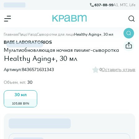
637-88-99
A1, МТС, Life
Главная
Лицо
Уход
Сыворотки для лица
Healthy Aging+, 30 мл
BABE LABORATORIOS
Мультиобновляющая ночная пилинг-сыворотка
Healthy Aging+, 30 мл
Артикул:
8436571631343
0
Оставить отзыв
Объем, мл
:
30
30 мл
105,88 BYN