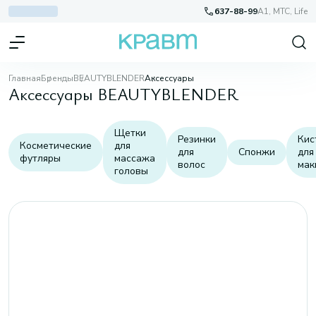
637-88-99
A1, МТС, Life
Главная
Бренды
BEAUTYBLENDER
Аксессуары
Аксессуары BEAUTYBLENDER
Щетки
Резинки
Кис
Косметические
для
для
Спонжи
для
футляры
массажа
волос
мак
головы