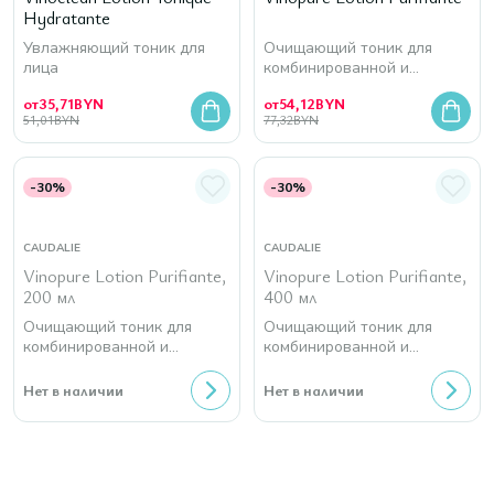
Hydratante
Увлажняющий тоник для
Очищающий тоник для
лица
комбинированной и
проблемной кожи
от
35,71
BYN
от
54,12
BYN
51,01
BYN
77,32
BYN
-30%
-30%
CAUDALIE
CAUDALIE
Vinopure Lotion Purifiante,
Vinopure Lotion Purifiante,
200 мл
400 мл
Очищающий тоник для
Очищающий тоник для
комбинированной и
комбинированной и
проблемной кожи
проблемной кожи
Нет в наличии
Нет в наличии