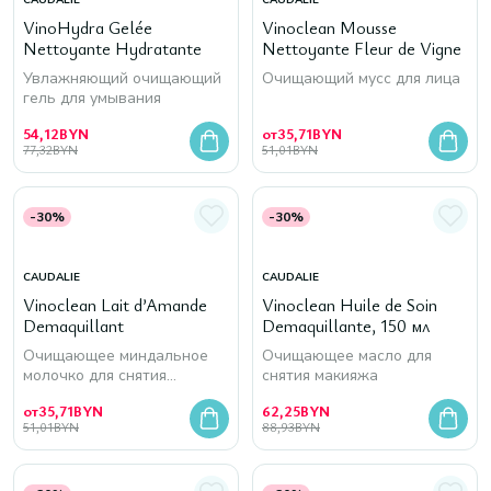
CAUDALIE
CAUDALIE
VinoHydra Gelée
Vinoclean Mousse
Nettoyante Hydratante
Nettoyante Fleur de Vigne
Увлажняющий очищающий
Очищающий мусс для лица
гель для умывания
54,12
BYN
от
35,71
BYN
77,32
BYN
51,01
BYN
-30%
-30%
CAUDALIE
CAUDALIE
Vinoclean Lait d’Amande
Vinoclean Huile de Soin
Demaquillant
Demaquillante, 150 мл
Очищающее миндальное
Очищающее масло для
молочко для снятия
снятия макияжа
макияжа
от
35,71
BYN
62,25
BYN
51,01
BYN
88,93
BYN