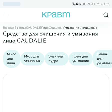
637-88-99
A1, МТС, Life
Главная
Бренды
CAUDALIE
Лицо
Очищение
Умывание и очищение
Средства для очищения и умывания
лица CAUDALIE
Мыло
Пенка
Мусс для
Энзимная
Крем для
для
для
умывания
пудра
умывания
лица
умывани