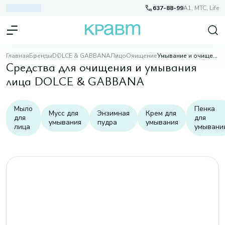
637-88-99
A1, МТС, Life
Главная
Бренды
DOLCE & GABBANA
Лицо
Очищение
Умывание и очищение
Средства для очищения и умывания
лица DOLCE & GABBANA
Мыло
Пенка
Мусс для
Энзимная
Крем для
для
для
умывания
пудра
умывания
лица
умывани