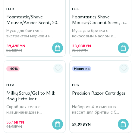
FLER
FLER
Foamtastic/Shave
Foamtastic/ Shave
Mousse/Amber Scent, 200
Mousse/Coconut Scent, 50
мл
мл
Мусс для бритья с
Мусс для бритья с
экстрактом моркови и
кокосовым маслом и
маслом ши
маслом ши
39,49
BYN
23,03
BYN
56,42
BYN
32,90
BYN
-40%
Новинка
FLER
FLER
Milky Scrub/Gel to Milk
Precision Razor Cartridges
Body Exfoliant
Скраб для тела с
Набор из 4-х сменных
ниацинамидом и
кассет для бритвы с 5
экстрактом женьшеня
лезвиями из нержавеющей
55,16
BYN
стали
59,99
BYN
91,93
BYN