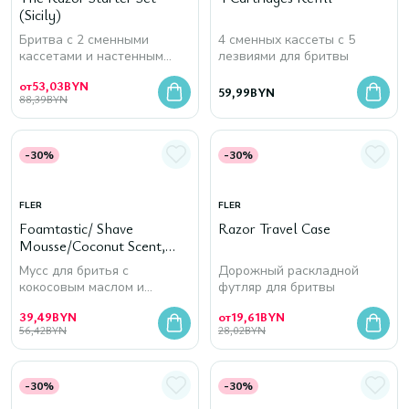
(Sicily)
Бритва с 2 сменными
4 сменных каcсеты с 5
кассетами и настенным
лезвиями для бритвы
держателем
от
53,03
BYN
59,99
BYN
88,39
BYN
-30%
-30%
FLER
FLER
Foamtastic/ Shave
Razor Travel Case
Mousse/Coconut Scent,
200 мл
Мусс для бритья с
Дорожный раскладной
кокосовым маслом и
футляр для бритвы
маслом ши
39,49
BYN
от
19,61
BYN
56,42
BYN
28,02
BYN
-30%
-30%