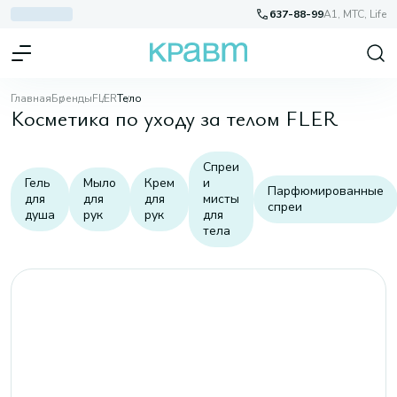
637-88-99
A1, МТС, Life
Главная
Бренды
FLER
Тело
Косметика по уходу за телом FLER
Спреи
Гель
Мыло
Крем
и
Парфюмированные
для
для
для
мисты
спреи
душа
рук
рук
для
тела