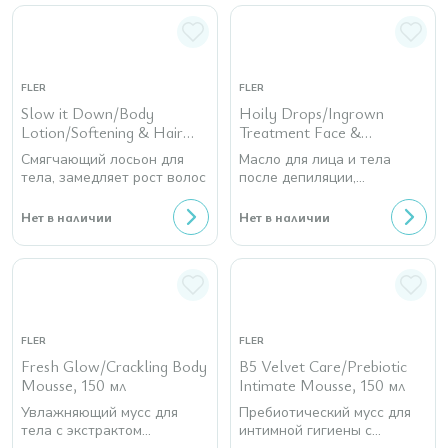
FLER
FLER
Slow it Down/Body
Hoily Drops/Ingrown
Lotion/Softening & Hair
Treatment Face &
Inhibiting, 150 мл
Body/Ingrown Oil, 14 мл +
Смягчающий лосьон для
Масло для лица и тела
Fler/1 Exfoliating Mitt
тела, замедляет рост волос
после депиляции,
предотвращает врастания
волос + Рукавичка
Нет в наличии
Нет в наличии
текстильная двусторонняя
с цветной нашивкой с
маркировкой
FLER
FLER
Fresh Glow/Crackling Body
В5 Velvet Care/Prebiotic
Mousse, 150 мл
Intimate Mousse, 150 мл
Увлажняющий мусс для
Пребиотический мусс для
тела с экстрактом
интимной гигиены с