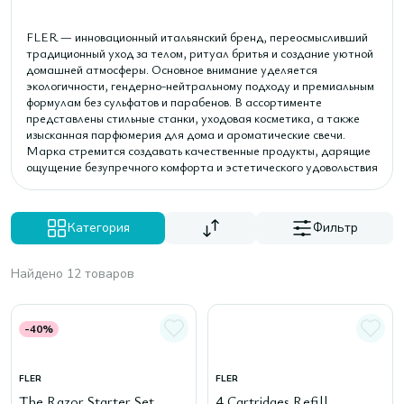
FLER — инновационный итальянский бренд, переосмысливший
традиционный уход за телом, ритуал бритья и создание уютной
домашней атмосферы. Основное внимание уделяется
экологичности, гендерно-нейтральному подходу и премиальным
формулам без сульфатов и парабенов. В ассортименте
представлены стильные станки, уходовая косметика, а также
изысканная парфюмерия для дома и ароматические свечи.
Марка стремится создавать качественные продукты, дарящие
ощущение безупречного комфорта и эстетического удовольствия
Категория
Фильтр
Найдено 12 товаров
-40%
FLER
FLER
The Razor Starter Set
4 Cartridges Refill