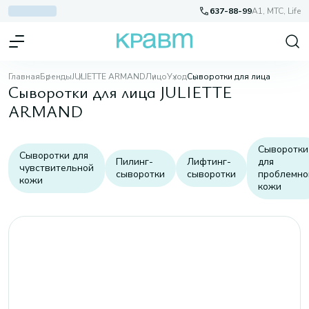
637-88-99
A1, МТС, Life
Главная
Бренды
JULIETTE ARMAND
Лицо
Уход
Сыворотки для лица
Сыворотки для лица JULIETTE
ARMAND
Сыворотки
Сыворотки для
Пилинг-
Лифтинг-
для
чувствительной
сыворотки
сыворотки
проблемно
кожи
кожи