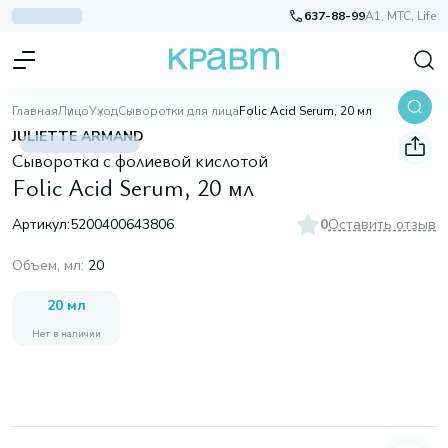
637-88-99
A1, МТС, Life
Главная
Лицо
Уход
Сыворотки для лица
Folic Acid Serum, 20 мл
JULIETTE ARMAND
Сыворотка с фолиевой кислотой
Folic Acid Serum, 20 мл
Артикул:
5200400643806
0
Оставить отзыв
Объем, мл
:
20
20 мл
Нет в наличии