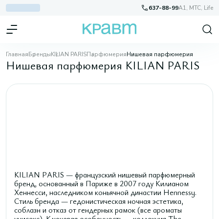
637-88-99
A1, МТС, Life
Главная
Бренды
KILIAN PARIS
Парфюмерия
Нишевая парфюмерия
Нишевая парфюмерия KILIAN PARIS
KILIAN PARIS — французский нишевый парфюмерный
бренд, основанный в Париже в 2007 году Килианом
Хеннесси, наследником коньячной династии Hennessy.
Стиль бренда — гедонистическая ночная эстетика,
соблазн и отказ от гендерных рамок (все ароматы
унисекс). Ключевая особенность — коллекция The