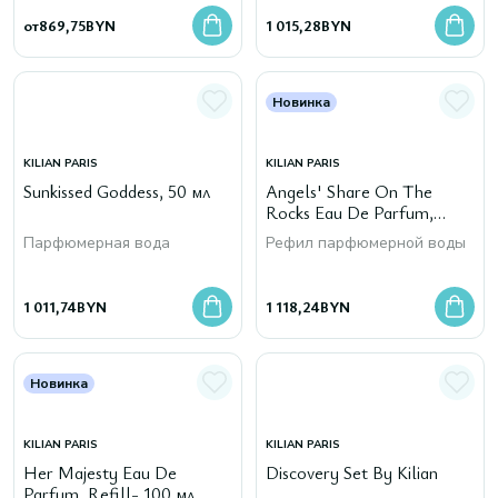
от
869,75
BYN
1 015,28
BYN
Новинка
KILIAN PARIS
KILIAN PARIS
Sunkissed Goddess, 50 мл
Angels' Share On The
Rocks Eau De Parfum,
Refill- 100 мл
Парфюмерная вода
Рефил парфюмерной воды
1 011,74
BYN
1 118,24
BYN
Новинка
KILIAN PARIS
KILIAN PARIS
Her Majesty Eau De
Discovery Set By Kilian
Parfum, Refill- 100 мл