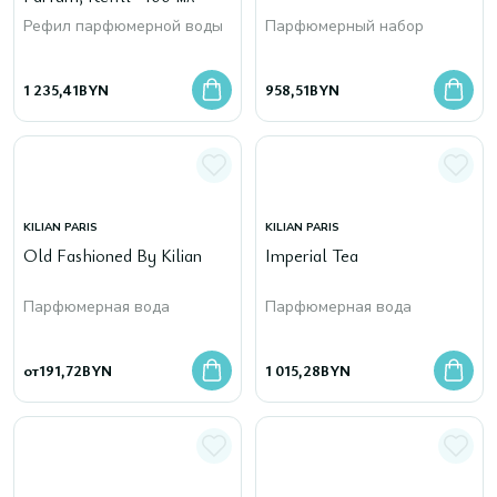
Рефил парфюмерной воды
Парфюмерный набор
1 235,41
BYN
958,51
BYN
KILIAN PARIS
KILIAN PARIS
Old Fashioned By Kilian
Imperial Tea
Парфюмерная вода
Парфюмерная вода
от
191,72
BYN
1 015,28
BYN