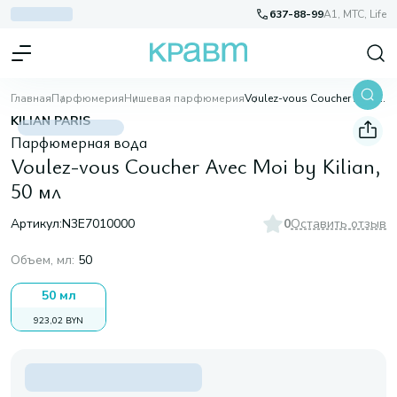
637-88-99
A1, МТС, Life
Главная
Парфюмерия
Нишевая парфюмерия
Voulez-vous Coucher Avec Moi by Kilian, 50 мл
KILIAN PARIS
Парфюмерная вода
Voulez-vous Coucher Avec Moi by Kilian,
50 мл
Артикул:
N3E7010000
0
Оставить отзыв
Объем, мл
:
50
50 мл
923,02 BYN