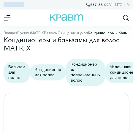
637-88-99
A1, МТС, Life
Главная
Бренды
MATRIX
Волосы
Очищение и уход
Кондиционеры и бальзамы
Кондиционеры и бальзамы для волос
MATRIX
Кондиционер
Бальзам
Увлажняю
Кондиционер
для
для
кондицион
для волос
поврежденных
волос
для волос
волос