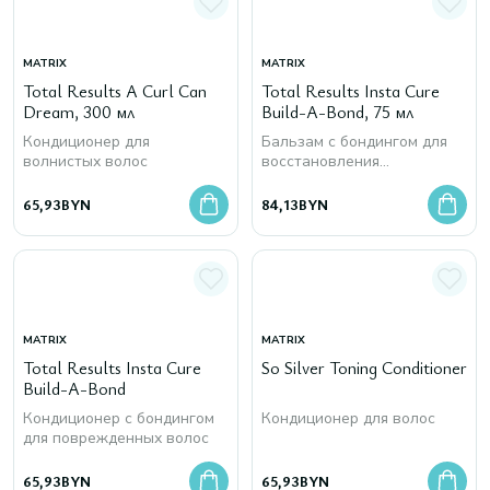
MATRIX
MATRIX
Total Results A Curl Can
Total Results Insta Cure
Dream, 300 мл
Build-A-Bond, 75 мл
Кондиционер для
Бальзам с бондингом для
волнистых волос
восстановления
поврежденных волос
65,93
BYN
84,13
BYN
MATRIX
MATRIX
Total Results Insta Cure
So Silver Toning Conditioner
Build-A-Bond
Кондиционер с бондингом
Кондиционер для волос
для поврежденных волос
65,93
BYN
65,93
BYN