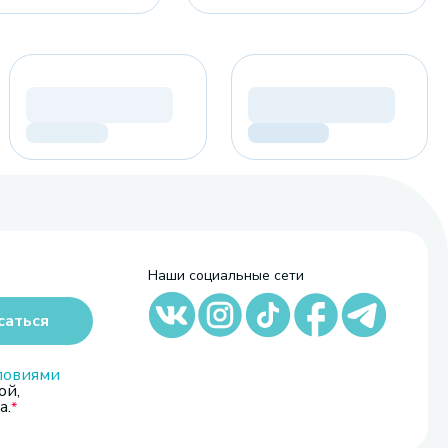
Наши социальные сети
саться
ловиями
ой,
а.