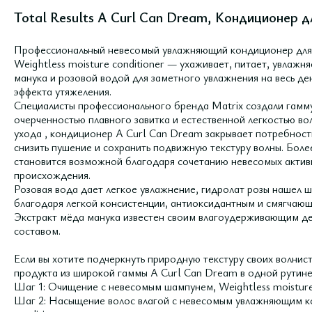
Total Results A Curl Can Dream, Кондиционер дл
Профессиональный невесомый увлажняющий кондиционер для 
Weightless moisture conditioner — ухаживает, питает, увлаж
манука и розовой водой для заметного увлажнения на весь де
эффекта утяжеления.
Специалисты профессионального бренда Matrix создали гамм
очерченностью плавного завитка и естественной легкостью вол
ухода , кондиционер A Curl Can Dream закрывает потребност
снизить пушение и сохранить подвижную текстуру волны. Боле
становится возможной благодаря сочетанию невесомых актив
происхождения.
Розовая вода дает легкое увлажнение, гидролат розы нашел 
благодаря легкой консистенции, антиоксидантным и смягчающ
Экстракт мёда манука известен своим влагоудерживающим д
составом.
Если вы хотите подчеркнуть природную текстуру своих волнист
продукта из широкой гаммы A Curl Can Dream в одной рутине
Шаг 1: Очищение с невесомым шампунем, Weightless moistur
Шаг 2: Насыщение волос влагой с невесомым увлажняющим ко