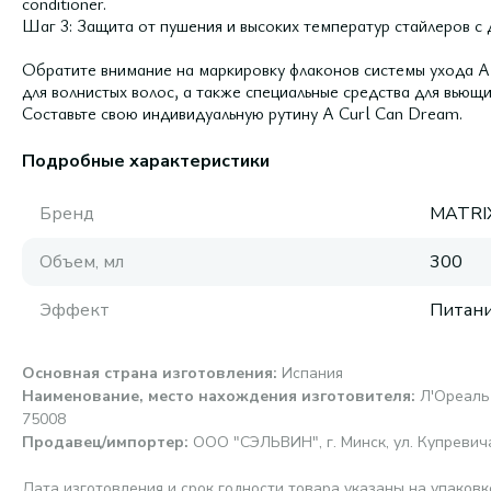
conditioner.
Шаг 3: Защита от пушения и высоких температур стайлеров с
Обратите внимание на маркировку флаконов системы ухода A 
для волнистых волос, а также специальные средства для вьющи
Составьте свою индивидуальную рутину A Curl Can Dream.
Подробные характеристики
Бренд
MATRI
Объем, мл
300
Эффект
Питани
Основная страна изготовления
:
Испания
Наименование, место нахождения изготовителя
:
Л'Ореаль 
75008
Продавец/импортер
:
ООО "СЭЛЬВИН", г. Минск, ул. Купревича,
Дата изготовления и срок годности товара указаны на упаковк