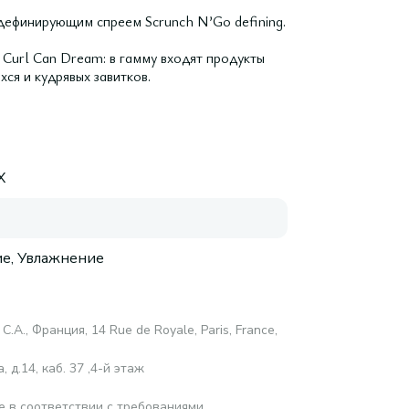
 дефинирующим спреем Scrunch N’Go defining.
Curl Can Dream: в гамму входят продукты
хся и кудрявых завитков.
X
е, Увлажнение
С.А., Франция, 14 Rue de Royale, Paris, France,
 д.14, каб. 37 ,4-й этаж
е в соответствии с требованиями