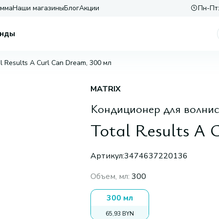
амма
Наши магазины
Блог
Акции
Пн-Пт:
нды
l Results A Curl Can Dream, 300 мл
MATRIX
Кондиционер для волнис
Total Results A 
Артикул:
3474637220136
Объем, мл
:
300
300 мл
65,93 BYN