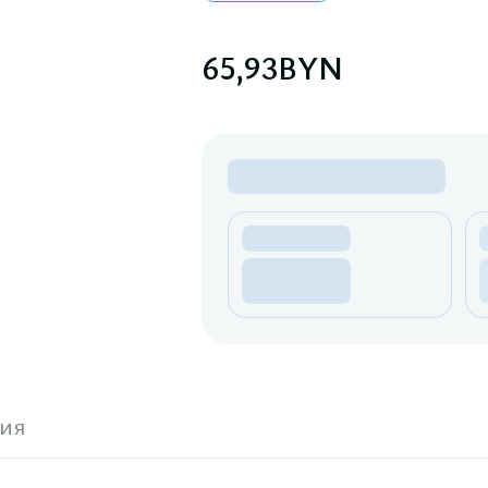
65,93
BYN
ия