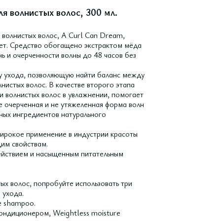
я волнистых волос, 300 мл.
волнистых волос, A Curl Can Dream,
няет. Средство обогащено экстрактом мёда
нь и очерченности волны до 48 часов без
у ухода, позволяющую найти баланс между
нистых волос. В качестве второго этапа
и волнистых волос в увлажнении, помогает
е очерченная и не утяжеленная форма волн
ных ингредиентов натурального
широкое применение в индустрии красоты
им свойствам.
ействием и насыщенным питательным
ых волос, попробуйте использовать три
 ухода.
e shampoo.
ндиционером, Weightless moisture