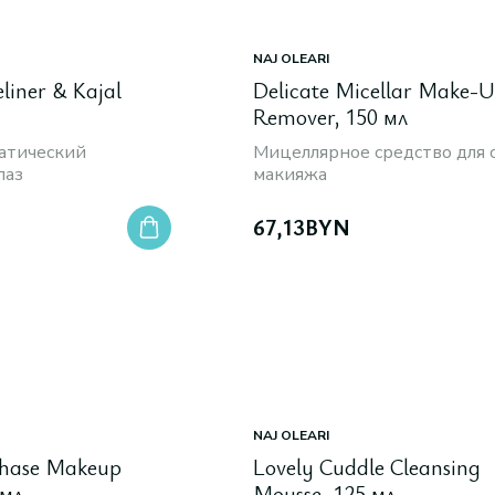
NAJ OLEARI
eliner & Kajal
Delicate Micellar Make-
Remover, 150 мл
атический
Мицеллярное средство для 
лаз
макияжа
67,13
BYN
NAJ OLEARI
phase Makeup
Lovely Cuddle Cleansing
 мл
Mousse, 125 мл