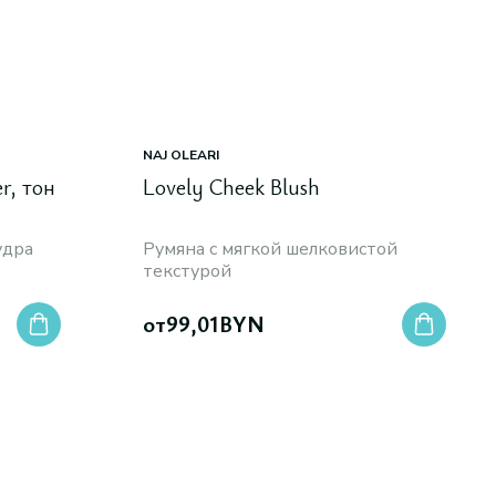
NAJ OLEARI
r, тон
Lovely Cheek Blush
удра
Румяна с мягкой шелковистой
текстурой
от
99,01
BYN