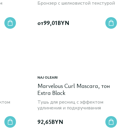
м
Бронзер с шелковистой текстурой
от
99,01
BYN
NAJ OLEARI
Marvelous Curl Mascara, тон
Extra Black
ктом
Тушь для ресниц с эффектом
удлинения и подкручивания
92,65
BYN