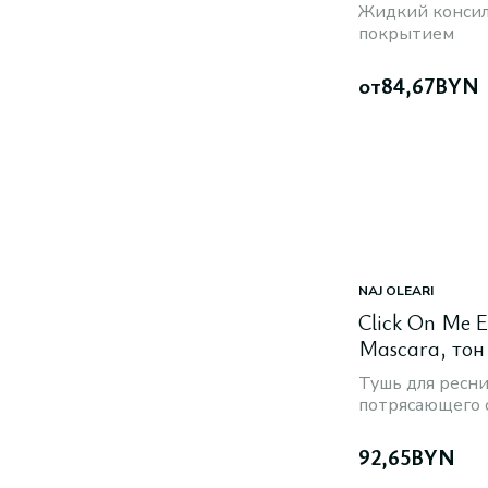
Жидкий консил
покрытием
от
84,67
BYN
NAJ OLEARI
Click On Me 
Mascara, тон 
Тушь для ресн
потрясающего 
92,65
BYN