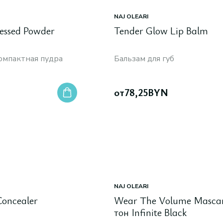
NAJ OLEARI
ressed Powder
Tender Glow Lip Balm
мпактная пудра
Бальзам для губ
от
78,25
BYN
NAJ OLEARI
oncealer
Wear The Volume Masca
тон Infinite Black