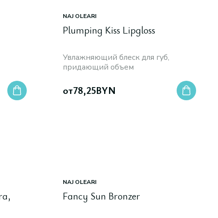
NAJ OLEARI
Plumping Kiss Lipgloss
Увлажняющий блеск для губ,
придающий объем
от
78,25
BYN
NAJ OLEARI
ra,
Fancy Sun Bronzer