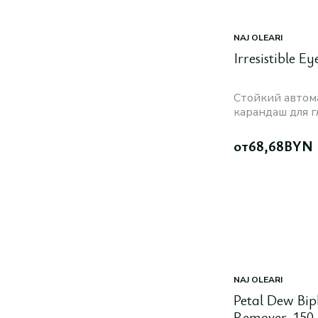
NAJ OLEARI
Irresistible Ey
Стойкий автом
карандаш для г
от
68,68
BYN
NAJ OLEARI
Petal Dew Bi
Remover, 150