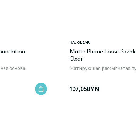
NAJ OLEARI
Foundation
Matte Plume Loose Powde
Clear
ная основа
Матирующая рассыпчатая п
107,05
BYN