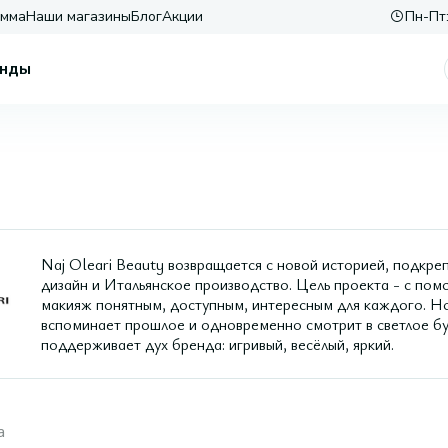
амма
Наши магазины
Блог
Акции
Пн-Пт:
нды
Naj Oleari Beauty возвращается с новой историей, подкре
дизайн и Итальянское производство. Цель проекта - с по
макияж понятным, доступным, интересным для каждого. Но
вспоминает прошлое и одновременно смотрит в светлое бу
поддерживает дух бренда: игривый, весёлый, яркий.
а