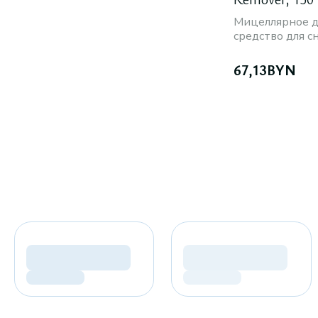
Мицеллярное 
средство для с
67,13
BYN