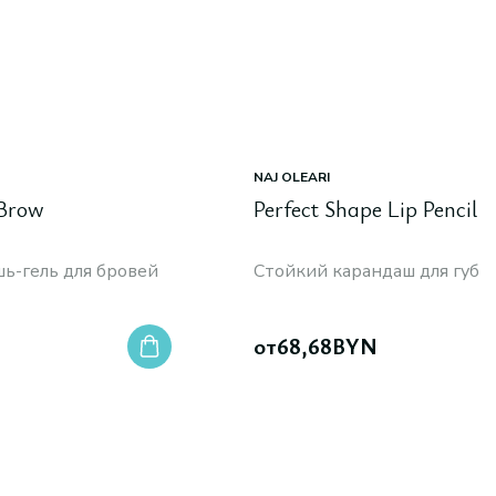
NAJ OLEARI
 Brow
Perfect Shape Lip Pencil
ь-гель для бровей
Стойкий карандаш для губ
от
68,68
BYN