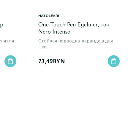
NAJ OLEARI
Up
One Touch Pen Eyeliner, тон
Nero Intenso
снятия
Стойкая подводка-карандаш для
глаз
73,49
BYN