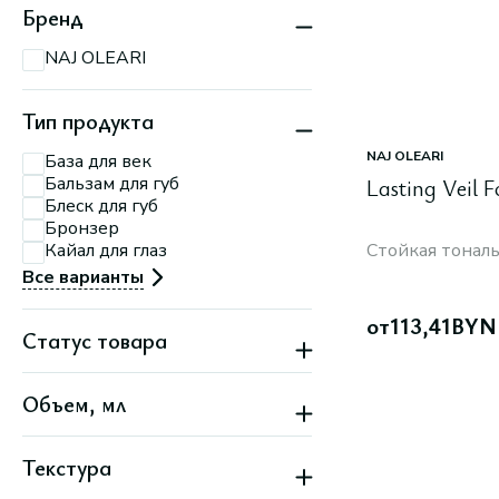
Бренд
NAJ OLEARI
Тип продукта
NAJ OLEARI
База для век
Бальзам для губ
Lasting Veil 
Блеск для губ
Бронзер
Кайал для глаз
Стойкая тональ
Все варианты
от
113,41
BYN
Статус товара
Скидка
Объем, мл
Текстура