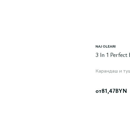
NAJ OLEARI
3 In 1 Perfect
Карандаш и туш
от
81,47
BYN