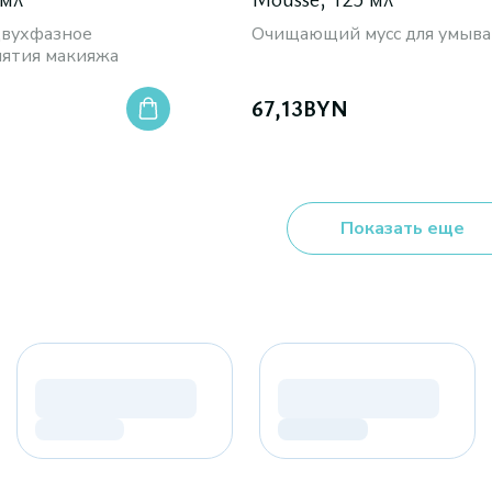
двухфазное
Очищающий мусс для умыва
нятия макияжа
67,13
BYN
Показать еще