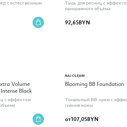
ер с естественным
Тушь для ресниц с эффекто
панорамного объёма
92,65
BYN
NAJ OLEARI
Extra Volume
Blooming BB Foundation
Intense Black
иц с эффектом
Тональный ВВ-крем с эффе
объема
сияния кожи
от
107,05
BYN