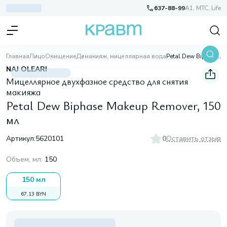
637-88-99
A1, МТС, Life
Главная
Лицо
Очищение
Демакияж, мицеллярная вода
Petal Dew Biphase Makeup Remover, 150 мл
NAJ OLEARI
Мицеллярное двухфазное средство для снятия
макияжа
Petal Dew Biphase Makeup Remover, 150
мл
Артикул:
5620101
0
Оставить отзыв
Объем, мл
:
150
150 мл
67,13 BYN