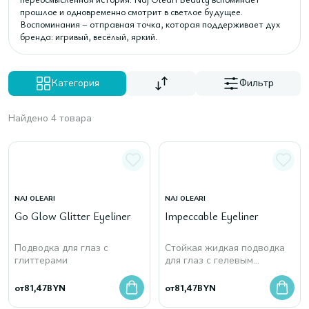
прошлое и одновременно смотрит в светлое будущее.
Воспоминания – отправная точка, которая поддерживает дух
бренда: игривый, весёлый, яркий.
Категория
Фильтр
Найдено 4 товара
NAJ OLEARI
NAJ OLEARI
Go Glow Glitter Eyeliner
Impeccable Eyeliner
Подводка для глаз с
Стойкая жидкая подводка
глиттерами
для глаз с гелевым
покрытием
от
81,47
BYN
от
81,47
BYN