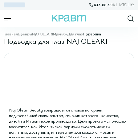
637-88-99
A1, МТС, Life
Главная
Бренды
NAJ OLEARI
Макияж
Для глаз
Подводка
Подводка для глаз NAJ OLEARI
Naj Oleari Beauty возвращается с новой историей,
подкреплённой своим опытом, синоним которого - качество,
дизайн и Итальянское производство. Цель проекта - с помощью
восхитительной Итальянской формулы сделать макияж
понятным, доступным, интересным для каждого. Новая и
переосмысленная история. Naj Oleari Beauty вспоминает