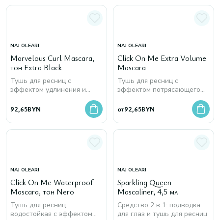
NAJ OLEARI
NAJ OLEARI
Marvelous Curl Mascara,
Click On Me Extra Volume
тон Extra Black
Mascara
Тушь для ресниц с
Тушь для ресниц с
эффектом удлинения и
эффектом потрясающего
подкручивания
объема
92,65
BYN
от
92,65
BYN
NAJ OLEARI
NAJ OLEARI
Click On Me Waterproof
Sparkling Queen
Mascara, тон Nero
Mascaliner, 4,5 мл
Тушь для ресниц
Средство 2 в 1: подводка
водостойкая с эффектом
для глаз и тушь для ресниц