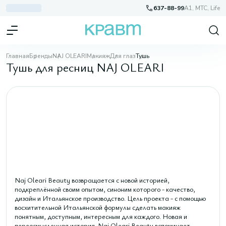
637-88-99
A1, МТС, Life
Главная
Бренды
NAJ OLEARI
Макияж
Для глаз
Тушь
Тушь для ресниц NAJ OLEARI
Naj Oleari Beauty возвращается с новой историей,
подкреплённой своим опытом, синоним которого - качество,
дизайн и Итальянское производство. Цель проекта - с помощью
восхитительной Итальянской формулы сделать макияж
понятным, доступным, интересным для каждого. Новая и
переосмысленная история. Naj Oleari Beauty вспоминает