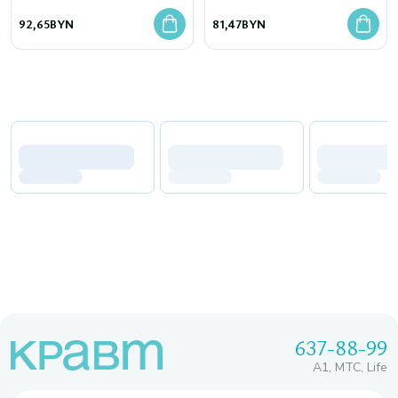
объема и четких ресниц
92,65
BYN
81,47
BYN
637-88-99
A1, МТС, Life