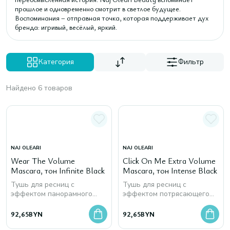
прошлое и одновременно смотрит в светлое будущее.
Воспоминания – отправная точка, которая поддерживает дух
бренда: игривый, весёлый, яркий.
Категория
Фильтр
Найдено 6 товаров
NAJ OLEARI
NAJ OLEARI
Wear The Volume
Click On Me Extra Volume
Mascara, тон Infinite Black
Mascara, тон Intense Black
Тушь для ресниц с
Тушь для ресниц с
эффектом панорамного
эффектом потрясающего
объёма
объема
92,65
BYN
92,65
BYN